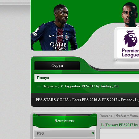
Форум
Наприклад:
V. Tsygankov PES2017 by Andrey_Pol
PES-STARS.CO.UA
»
Faces PES 2016 & PES 2017
»
France - Li
Головна
»
Файли
»
France
Чемпіонати
L. Tousart PES2017 by
PSG