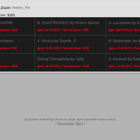
|
Додав
:
Andrey_Pol
тинг
:
5.0
/
1
mre0796-
B. Srarfi PES2017 by Prince Hamiz
A. Lacazette by 
мотров: 4260
Дата: 24.09.2017 | Просмотров: 3202
Дата: 08.05.2015 | Пр
hoSheen
J. Durica by Znovik_S
H. Badstuber by 
мотров: 3281
Дата: 24.05.2015 | Просмотров: 2419
Дата: 15.05.2015 | Пр
Zhang Chengdong by Jelly
C. Kameni by Kai
мотров: 4096
Дата: 26.05.2015 | Просмотров: 3108
Дата: 19.05.2015 | Пр
Додавати коментарі можуть лише зареєстровані користувачі.
[
Реєстрація
|
Вхід
]