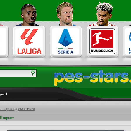
gue 1
 - Ligue 1
»
Stade Brest
 Kruptsev