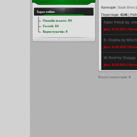
Категорія
:
Stade Brest
Зараз online
Переглядів
:
4146
|
Рей
Онлайн всього:
84
Alper Potuk by -e
Гостей:
84
Дата: 23.05.2015 | Прос
Користувачів:
0
D. Ospina by Minc
Дата: 24.05.2015 | Прос
W. Reid by Shaggy
Дата: 26.05.2015 | Прос
Всього коментарів
:
0