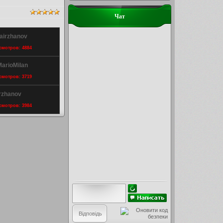
Чат
Kairzhanov
осмотров: 4884
MarioMilan
осмотров: 3719
rzhanov
осмотров: 3984