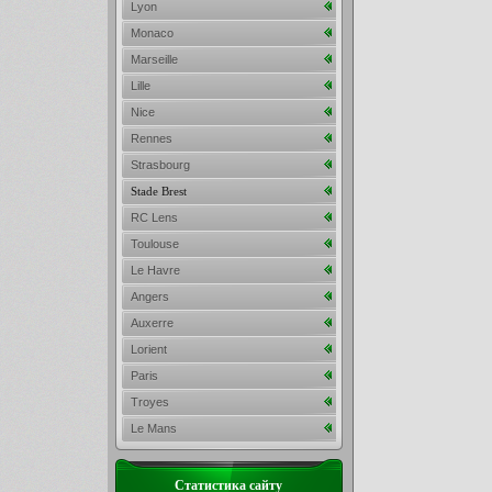
Lyon
Monaco
Marseille
Lille
Nice
Rennes
Strasbourg
Stade Brest
RC Lens
Toulouse
Le Havre
Angers
Auxerre
Lorient
Paris
Troyes
Le Mans
Статистика сайту