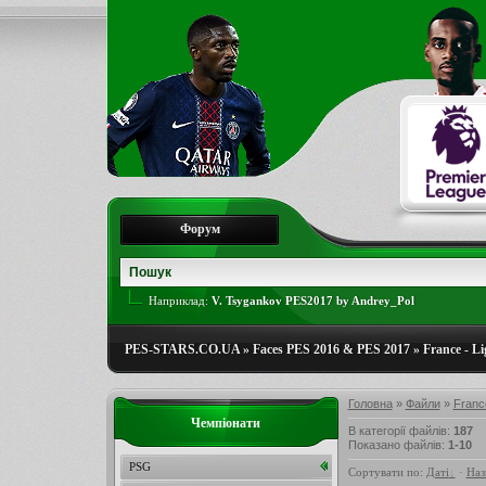
Форум
Наприклад:
V. Tsygankov PES2017 by Andrey_Pol
PES-STARS.CO.UA
»
Faces PES 2016 & PES 2017
»
France - Li
Головна
»
Файли
»
France
Чемпіонати
В категорії файлів
:
187
Показано файлів
:
1-10
PSG
Сортувати по
:
Даті
·
Наз