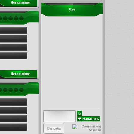
Детальнiше
Чат
Детальнiше