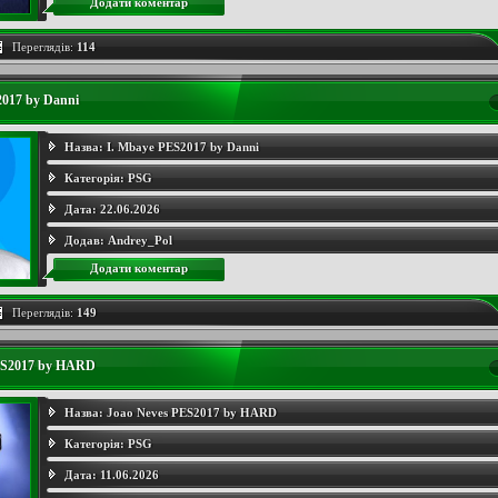
Додати коментар
Переглядів:
114
2017 by Danni
Назва:
I. Mbaye PES2017 by Danni
Категорія:
PSG
Дата:
22.06.2026
Додав:
Andrey_Pol
Додати коментар
Переглядів:
149
ES2017 by HARD
Назва:
Joao Neves PES2017 by HARD
Категорія:
PSG
Дата:
11.06.2026