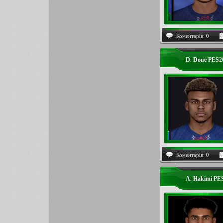
Коментарів:
0
D. Doue PES2
Коментарів:
0
A. Hakimi PE