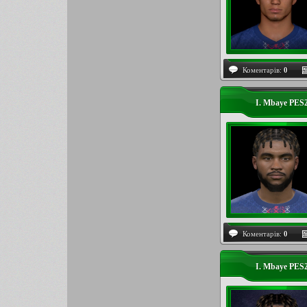
Коментарів:
0
I. Mbaye PES
Коментарів:
0
I. Mbaye PES