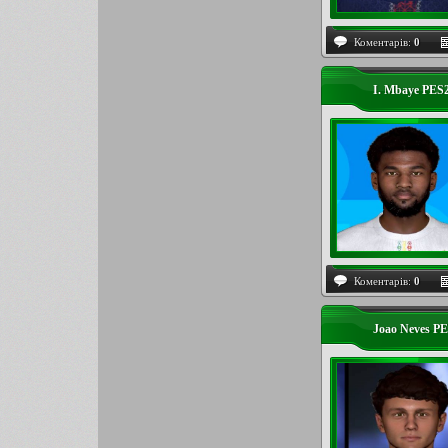
Коментарів:
0
I. Mbaye PES
Коментарів:
0
Joao Neves P