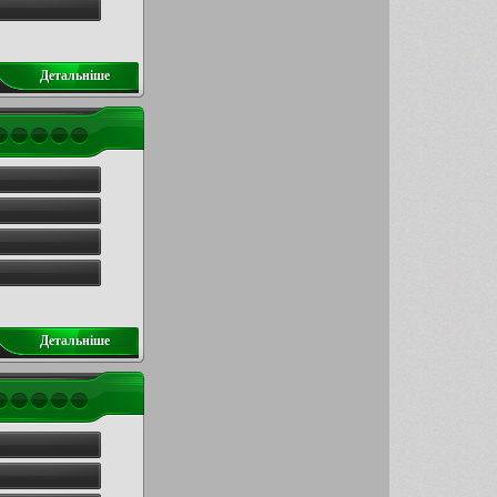
Детальнiше
Детальнiше