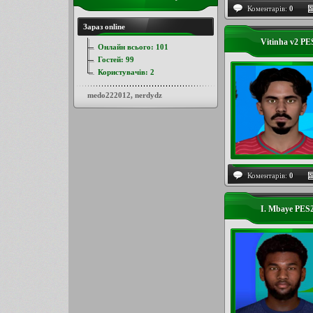
Коментарів:
0
Зараз online
Vitinha v2 PE
Онлайн всього:
101
Гостей:
99
Користувачів:
2
medo222012
,
nerdydz
Коментарів:
0
I. Mbaye PES