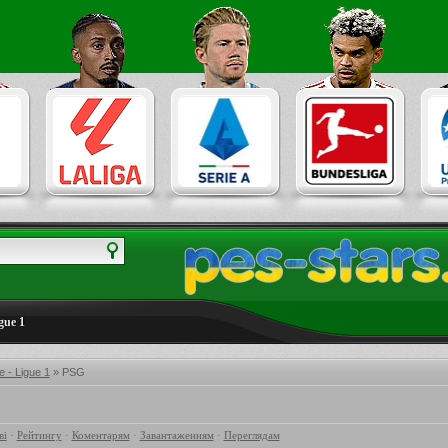
gue 1
 - Ligue 1
» PSG
ві
·
Рейтингу
·
Коментарям
·
Завантаженням
·
Переглядам