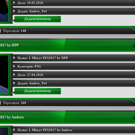
Дата:
19.05.2026
Додав:
Andrey_Pol
Додати коментар
Переглядів:
148
2017 by DPP
Назва:
I. Mbaye PES2017 by DPP
Категорія:
PSG
Дата:
27.04.2026
Додав:
Andrey_Pol
Додати коментар
Переглядів:
260
2017 by Andrew
Назва:
I. Mbaye PES2017 by Andrew