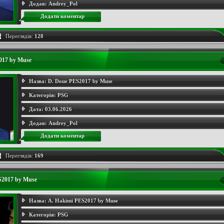
Додав:
Andrey_Pol
Додати коментар
Переглядів:
128
017 by Muse
Назва:
D. Doue PES2017 by Muse
Категорія:
PSG
Дата:
03.06.2026
Додав:
Andrey_Pol
Додати коментар
Переглядів:
169
S2017 by Muse
Назва:
A. Hakimi PES2017 by Muse
Категорія:
PSG