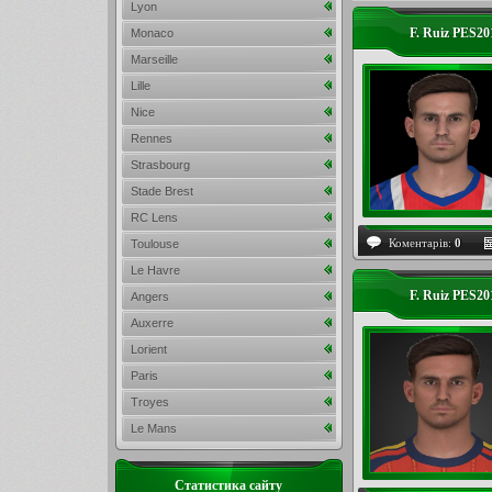
Lyon
F. Ruiz PES20
Monaco
Marseille
Lille
Nice
Rennes
Strasbourg
Stade Brest
RC Lens
Коментарів:
0
Toulouse
Le Havre
F. Ruiz PES20
Angers
Auxerre
Lorient
Paris
Troyes
Le Mans
Статистика сайту