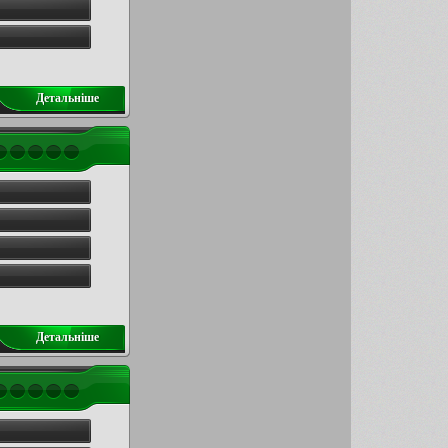
Детальнiше
Детальнiше