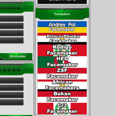
Facemakers
Детальнiше