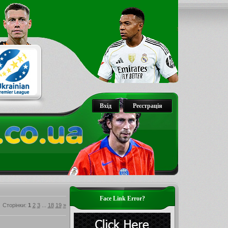
Вхід
Реєстрація
Face Link Error?
Сторінки
:
1
2
3
...
18
19
»