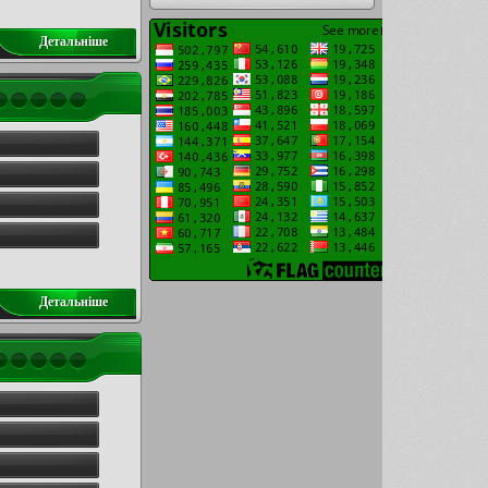
Детальнiше
Детальнiше