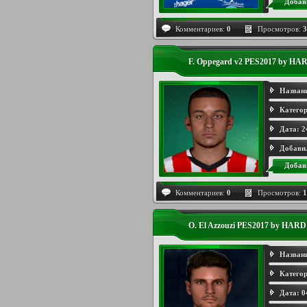
Добав
Комментариев:
0
Просмотров:
3
F. Oppegard v2 PES2017 by HA
Назван
Категор
Дата:
2
Добави
Добав
Комментариев:
0
Просмотров:
1
O. El Azzouzi PES2017 by HARD
Назван
Категор
Дата:
0