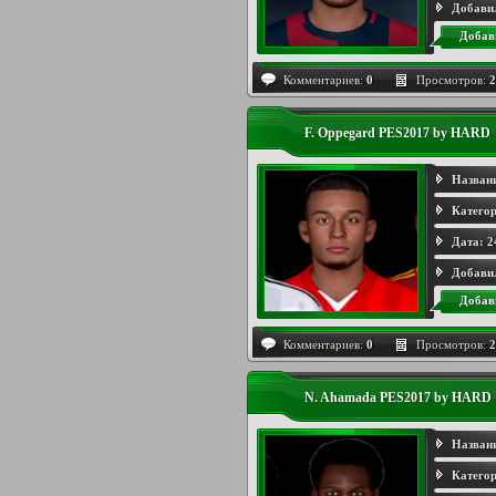
Добави
Добав
Комментариев:
0
Просмотров:
2
F. Oppegard PES2017 by HARD
Назван
Категор
Дата:
2
Добави
Добав
Комментариев:
0
Просмотров:
2
N. Ahamada PES2017 by HARD
Назван
Категор