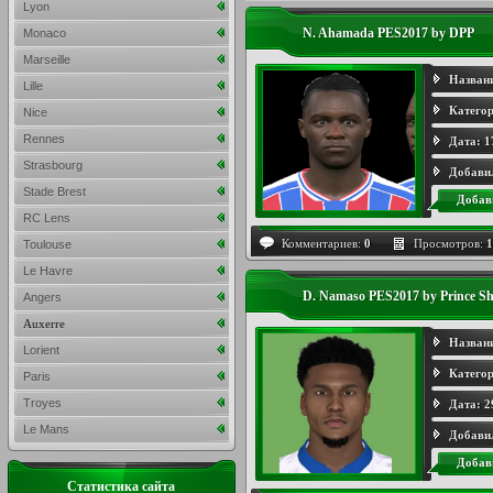
Lyon
N. Ahamada PES2017 by DPP
Monaco
Marseille
Назван
Lille
Категор
Nice
Rennes
Дата:
1
Strasbourg
Добави
Stade Brest
Добав
RC Lens
Комментариев:
0
Просмотров:
1
Toulouse
Le Havre
D. Namaso PES2017 by Prince Sh
Angers
Auxerre
Назван
Lorient
Категор
Paris
Troyes
Дата:
2
Le Mans
Добави
Добав
Статистика сайта