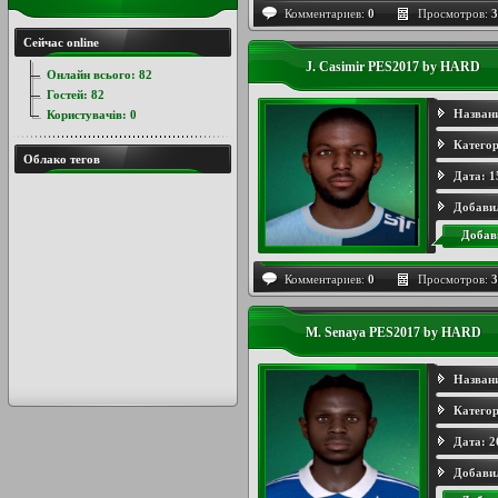
Комментариев:
0
Просмотров:
3
Сейчас online
J. Casimir PES2017 by HARD
Онлайн всього:
82
Гостей:
82
Назван
Користувачів:
0
Категор
Облако тегов
Дата:
1
Добави
Добав
Комментариев:
0
Просмотров:
3
M. Senaya PES2017 by HARD
Назван
Категор
Дата:
2
Добави