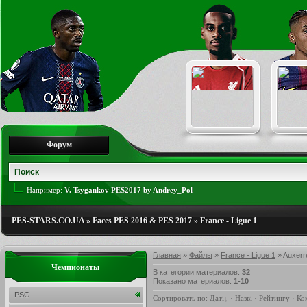
Форум
Например:
V. Tsygankov PES2017 by Andrey_Pol
PES-STARS.CO.UA
»
Faces PES 2016 & PES 2017
»
France - Ligue 1
Главная
»
Файлы
»
France - Ligue 1
» Auxerr
Чемпионаты
В категории материалов
:
32
Показано материалов
:
1-10
PSG
Сортировать по
:
Даті
·
Назві
·
Рейтингу
·
Ко