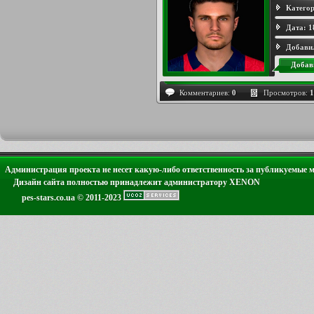
Категор
Дата:
1
Добави
Добав
Комментариев:
0
Просмотров:
1
Администрация проекта не несет какую-либо ответственность за публикуемые 
Дизайн сайта полностью принадлежит администратору XENON
pes-stars.co.ua © 2011-2023