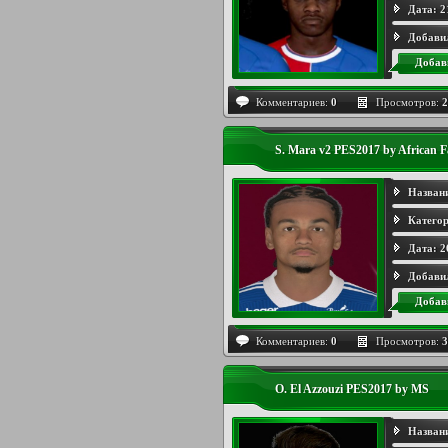
Дата:
2
Добави
Добав
Комментариев:
0
Просмотров:
2
S. Mara v2 PES2017 by African 
Назван
Категор
Дата:
2
Добави
Добав
Комментариев:
0
Просмотров:
3
O. El Azzouzi PES2017 by MS
Назван