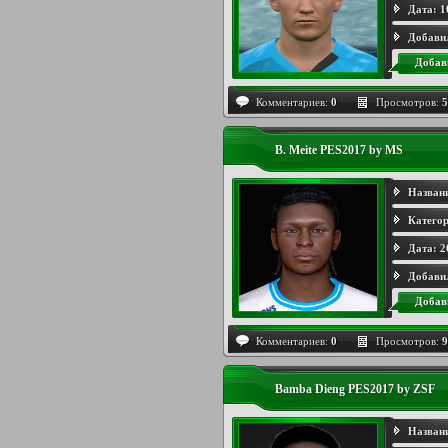
Дата:
1
Добави
Добав
Комментариев:
0
Просмотров:
5
B. Meite PES2017 by MS
Назван
Категор
Дата:
2
Добави
Добав
Комментариев:
0
Просмотров:
9
Bamba Dieng PES2017 by ZSF
Назван