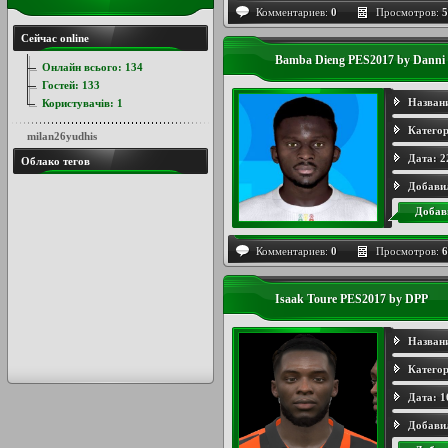
Комментариев:
0
Просмотров:
5
Сейчас online
Bamba Dieng PES2017 by Danni
Онлайн всього:
134
Гостей:
133
Назван
Користувачів:
1
Категор
milan26yudhis
Дата:
2
Облако тегов
Добави
Добав
Комментариев:
0
Просмотров:
6
Isaak Toure PES2017 by DPP
Назван
Категор
Дата:
1
Добави