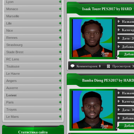
Lyon
Isaak Toure PES2017 by HARD
Monaco
Marseille
Назван
Lille
Категор
Nice
Rennes
Дата:
2
Strasbourg
Добави
Stade Brest
Добав
RC Lens
Комментариев:
0
Просмотров:
3
Toulouse
Le Havre
Bamba Dieng PES2017 by HAR
Angers
Auxerre
Назван
Lorient
Категор
Paris
Troyes
Дата:
3
Le Mans
Добави
Добав
Статистика сайта