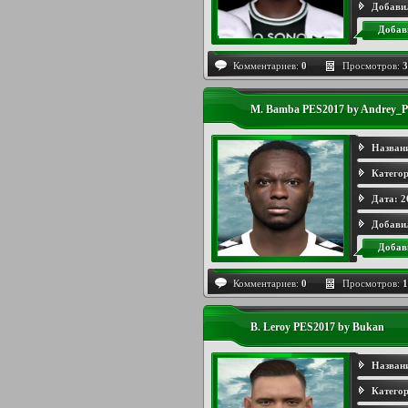
Добави
Добав
Комментариев:
0
Просмотров:
3
M. Bamba PES2017 by Andrey_P
Назван
Категор
Дата:
2
Добави
Добав
Комментариев:
0
Просмотров:
1
B. Leroy PES2017 by Bukan
Назван
Категор