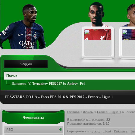
Форум
Например:
V. Tsygankov PES2017 by Andrey_Pol
PES-STARS.CO.UA
»
Faces PES 2016 & PES 2017
»
France - Ligue 1
Главная
»
Файлы
»
France - Ligue 1
» Lorient
Чемпионаты
В категории материалов
:
22
Показано материалов
:
1-10
PSG
Сортировать по
:
Даті
·
Назві
·
Рейтингу
·
Ко