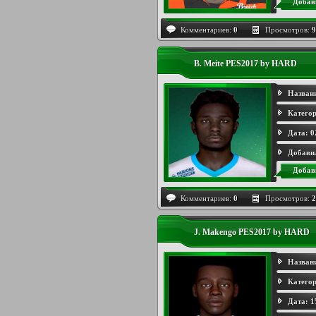
Добав
Комментариев:
0
Просмотров:
9
B. Meite PES2017 by HARD
Назван
Категор
Дата:
0
Добави
Добав
Комментариев:
0
Просмотров:
2
J. Makengo PES2017 by HARD
Назван
Категор
Дата:
1