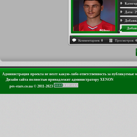
Категор
Дата:
2
Добави
Добав
Комментариев:
0
Просмотров:
4
Администрация проекта не несет какую-либо ответственность за публикуемые 
Дизайн сайта полностью принадлежит администратору XENON
pes-stars.co.ua © 2011-2023