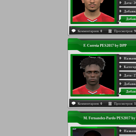
Дата:
2
Добави
Добав
Комментариев:
0
Просмотров:
9
F. Correia PES2017 by DPP
Назван
Категор
Дата:
2
Добави
Добав
Комментариев:
0
Просмотров:
1
M. Fernandez-Pardo PES2017 by
Назван