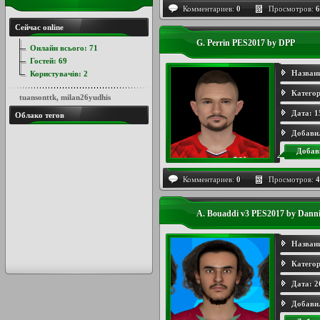
Комментариев:
0
Просмотров:
6
Сейчас online
G. Perrin PES2017 by DPP
Онлайн всього:
71
Гостей:
69
Назван
Користувачів:
2
Категор
tuansonttk
,
milan26yudhis
Дата:
1
Облако тегов
Добави
Добав
Комментариев:
0
Просмотров:
4
A. Bouaddi v3 PES2017 by Dann
Назван
Категор
Дата:
2
Добави