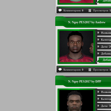
Добав
Комментариев:
0
Просмотров:
1
N. Ngoy PES2017 by Andrew
Назван
Категор
Дата:
2
Добави
Добав
Комментариев:
0
Просмотров:
1
N. Ngoy PES2017 by DPP
Назван
Категор
Дата:
3