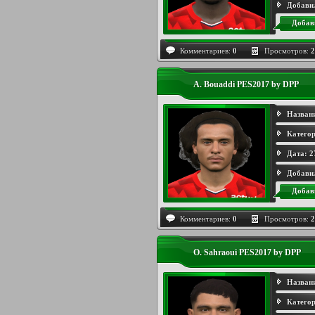
Добави
Добав
Комментариев:
0
Просмотров:
2
A. Bouaddi PES2017 by DPP
Назван
Категор
Дата:
2
Добави
Добав
Комментариев:
0
Просмотров:
2
O. Sahraoui PES2017 by DPP
Назван
Категор