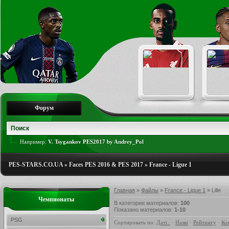
Форум
Например:
V. Tsygankov PES2017 by Andrey_Pol
PES-STARS.CO.UA
»
Faces PES 2016 & PES 2017
»
France - Ligue 1
Главная
»
Файлы
»
France - Ligue 1
» Lille
Чемпионаты
В категории материалов
:
100
Показано материалов
:
1-10
PSG
Сортировать по
:
Даті
·
Назві
·
Рейтингу
·
Ко