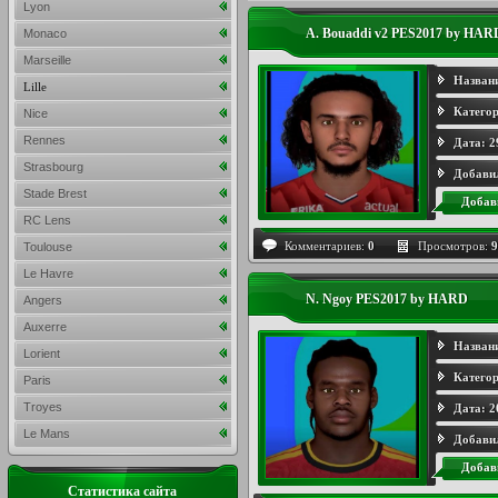
Lyon
A. Bouaddi v2 PES2017 by HAR
Monaco
Marseille
Назван
Lille
Категор
Nice
Rennes
Дата:
2
Strasbourg
Добави
Stade Brest
Добав
RC Lens
Комментариев:
0
Просмотров:
9
Toulouse
Le Havre
N. Ngoy PES2017 by HARD
Angers
Auxerre
Назван
Lorient
Категор
Paris
Troyes
Дата:
2
Le Mans
Добави
Добав
Статистика сайта