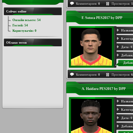
Комментариев:
0
Просмотров:
1
Сейчас online
F. Sotoca PES2017 by DPP
Онлайн всього:
54
Гостей:
54
Назван
Користувачів:
0
Категор
Облако тегов
Дата:
0
Добави
Добав
Комментариев:
0
Просмотров:
6
A. Haidara PES2017 by DPP
Назван
Категор
Дата:
0
Добави