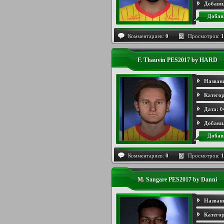
Добави
Добав
Комментариев:
0
Просмотров:
1
F. Thauvin PES2017 by HARD
Назван
Категор
Дата:
0
Добави
Добав
Комментариев:
0
Просмотров:
1
M. Sangare PES2017 by Danni
Назван
Категор