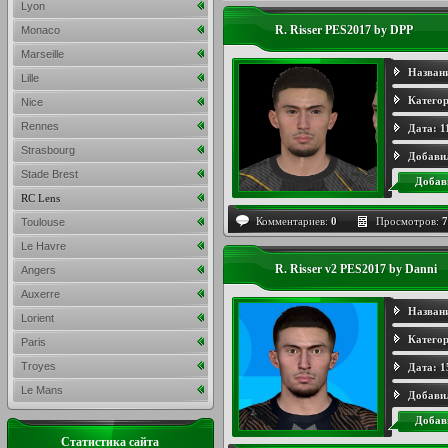
Lyon
R. Risser PES2017 by DPP
Monaco
Marseille
Назван
Lille
Категор
Nice
Rennes
Дата:
1
Strasbourg
Добави
Stade Brest
Добав
RC Lens
Комментариев:
0
Просмотров:
7
Toulouse
Le Havre
R. Risser v2 PES2017 by Danni
Angers
Auxerre
Назван
Lorient
Категор
Paris
Troyes
Дата:
1
Le Mans
Добави
Добав
Статистика сайта