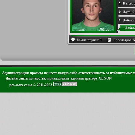
Категор
Дата:
0
Добави
Добав
Комментариев:
0
Просмотров:
5
Администрация проекта не несет какую-либо ответственность за публикуемые 
Дизайн сайта полностью принадлежит администратору XENON
pes-stars.co.ua © 2011-2023