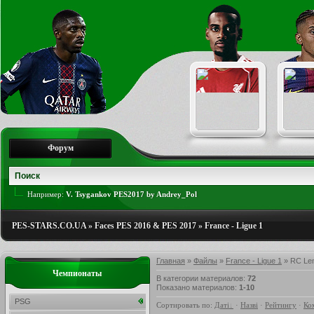
Форум
Например:
V. Tsygankov PES2017 by Andrey_Pol
PES-STARS.CO.UA
»
Faces PES 2016 & PES 2017
»
France - Ligue 1
Главная
»
Файлы
»
France - Ligue 1
» RC Le
Чемпионаты
В категории материалов
:
72
Показано материалов
:
1-10
PSG
Сортировать по
:
Даті
·
Назві
·
Рейтингу
·
Ко