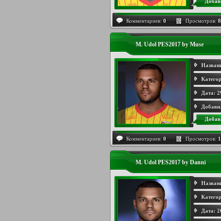
Добав
Комментариев:
0
Просмотров:
8
M. Udol PES2017 by Muse
Назван
Категор
Дата:
2
Добави
Добав
Комментариев:
0
Просмотров:
1
M. Udol PES2017 by Danni
Назван
Категор
Дата:
2