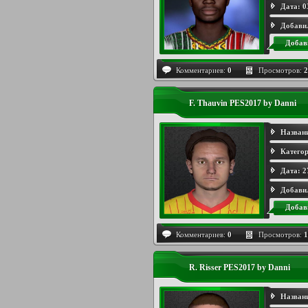
Дата:
0
Добави
Добав
Комментариев:
0
Просмотров:
2
F. Thauvin PES2017 by Danni
Назван
Категор
Дата:
2
Добави
Добав
Комментариев:
0
Просмотров:
1
R. Risser PES2017 by Danni
Назван