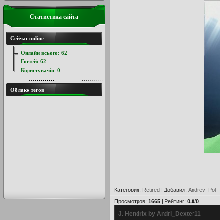
Статистика сайта
Сейчас online
Онлайн всього:
62
Гостей:
62
Користувачів:
0
Облако тегов
Категория
:
Retired
|
Добавил
:
Andrey_Pol
Просмотров
:
1665
|
Рейтинг
:
0.0
/
0
J. Hendrix by Andri_Dexter11