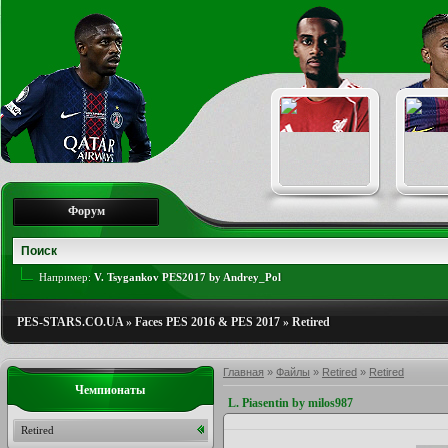
Форум
Например:
V. Tsygankov PES2017 by Andrey_Pol
PES-STARS.CO.UA
»
Faces PES 2016 & PES 2017
»
Retired
Главная
»
Файлы
»
Retired
»
Retired
Чемпионаты
L. Piasentin by milos987
Retired