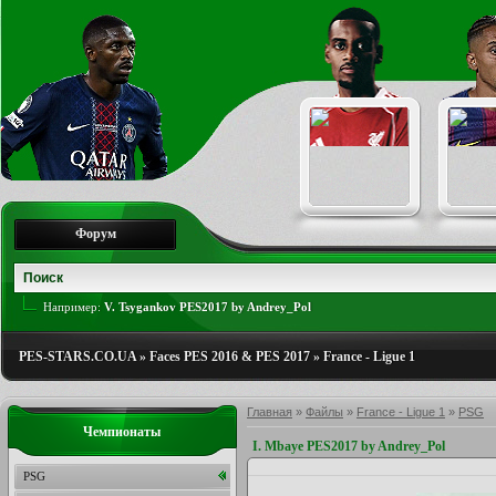
Форум
Например:
V. Tsygankov PES2017 by Andrey_Pol
PES-STARS.CO.UA
»
Faces PES 2016 & PES 2017
»
France - Ligue 1
Главная
»
Файлы
»
France - Ligue 1
»
PSG
Чемпионаты
I. Mbaye PES2017 by Andrey_Pol
PSG