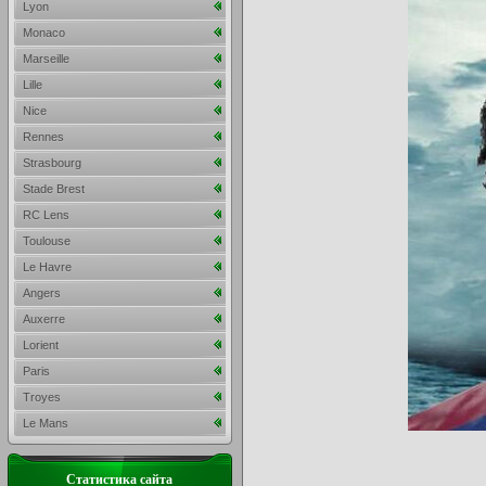
Lyon
Monaco
Marseille
Lille
Nice
Rennes
Strasbourg
Stade Brest
RC Lens
Toulouse
Le Havre
Angers
Auxerre
Lorient
Paris
Troyes
Le Mans
Статистика сайта