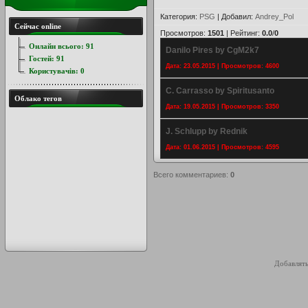
Категория
:
PSG
|
Добавил
:
Andrey_Pol
Сейчас online
Просмотров
:
1501
|
Рейтинг
:
0.0
/
0
Онлайн всього:
91
Danilo Pires by CgM2k7
Гостей:
91
Дата: 23.05.2015 | Просмотров: 4600
Користувачів:
0
C. Carrasso by Spiritusanto
Облако тегов
Дата: 19.05.2015 | Просмотров: 3350
J. Schlupp by Rednik
Дата: 01.06.2015 | Просмотров: 4595
Всего комментариев
:
0
Добавлять