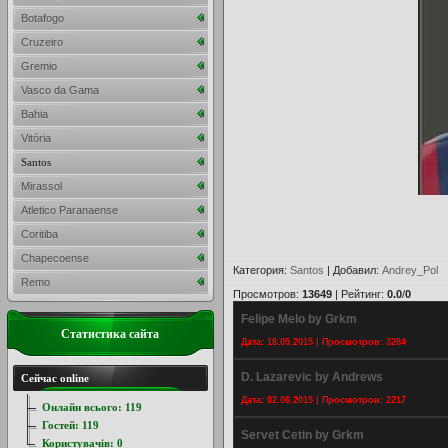
Botafogo
Cruzeiro
Gremio
Vasco da Gama
Bahia
Vitória
Santos
Mirassol
Atletico Paranaense
Coritiba
Chapecoense
Категория
:
Santos
|
Добавил
:
Andrey_Pol
Remo
Просмотров
:
13649
|
Рейтинг
:
0.0
/
0
Felipe Melo by Grkm
Статистика сайта
Дата: 18.05.2015 | Просмотров: 3284
D. Lazarevic by Andrews
Сейчас online
Дата: 02.06.2015 | Просмотров: 2217
Онлайн всього:
119
Гостей:
119
Servet Cetin by Grkm
Користувачів:
0