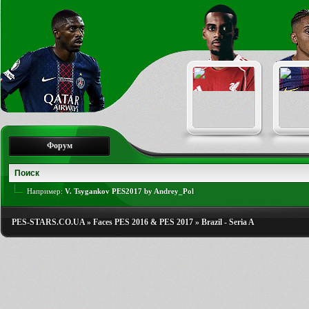
Форум
Например:
V. Tsygankov PES2017 by Andrey_Pol
PES-STARS.CO.UA
»
Faces PES 2016 & PES 2017
»
Brazil - Seria A