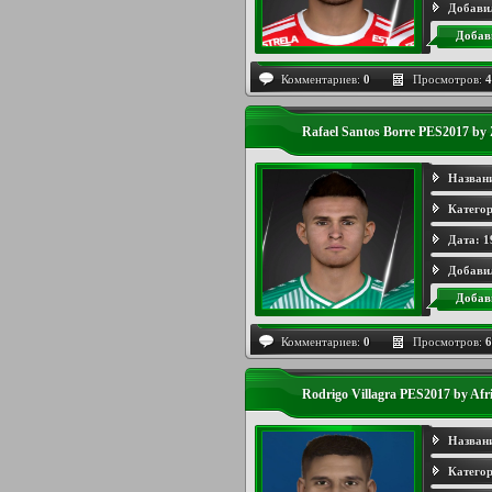
Добави
Добав
Комментариев:
0
Просмотров:
4
Rafael Santos Borre PES2017 by
Назван
Категор
Дата:
1
Добави
Добав
Комментариев:
0
Просмотров:
6
Rodrigo Villagra PES2017 by Afr
Назван
Категор