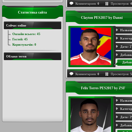
Комментариев:
0
Просмотров:
4
Статистика сайта
Clayton PES2017 by Danni
Сейчас online
Назван
Онлайн всього:
45
Категор
Гостей:
45
Користувачів:
0
Дата:
2
Добави
Облако тегов
Добав
Комментариев:
0
Просмотров:
5
Felix Torres PES2017 by ZSF
Назван
Категор
Дата:
2
Добави