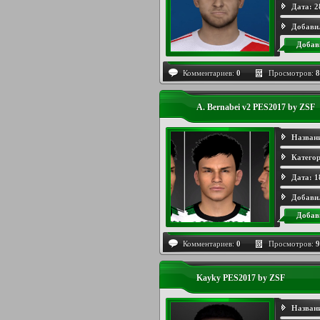
Дата:
2
Добави
Добав
Комментариев:
0
Просмотров:
8
A. Bernabei v2 PES2017 by ZSF
Назван
Категор
Дата:
1
Добави
Добав
Комментариев:
0
Просмотров:
9
Kayky PES2017 by ZSF
Назван