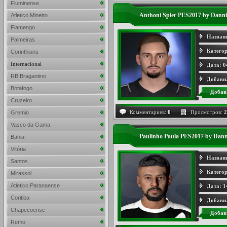
Fluminense
Anthoni Spier PES2017 by Danni
Atletico Mineiro
Flamengo
Назван
Palmeiras
Категор
Corinthians
Internacional
Дата:
0
RB Bragantino
Добави
Botafogo
Добав
Cruzeiro
Комментариев:
0
Просмотров:
2
Gremio
Vasco da Gama
Paulinho Paula PES2017 by Dann
Bahia
Vitória
Назван
Santos
Категор
Mirassol
Atletico Paranaense
Дата:
1
Coritiba
Добави
Chapecoense
Добав
Remo