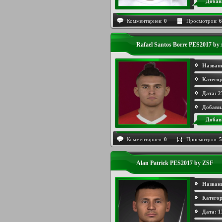
Добав
Комментариев:
0
Просмотров:
6
Rafael Santos Borre PES2017 by 
Назван
Категор
Дата:
2
Добави
Добав
Комментариев:
0
Просмотров:
5
Alan Patrick PES2017 by ZSF
Назван
Категор
Дата:
1