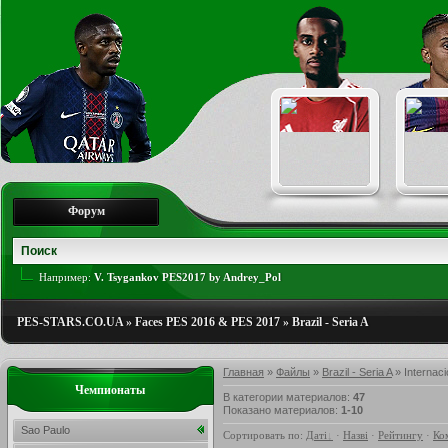
Форум
Например:
V. Tsygankov PES2017 by Andrey_Pol
PES-STARS.CO.UA
»
Faces PES 2016 & PES 2017
»
Brazil - Seria A
Главная
»
Файлы
»
Brazil - Seria A
» Internaci
Чемпионаты
В категории материалов
:
47
Показано материалов
:
1-10
Sao Paulo
Сортировать по
:
Даті
·
Назві
·
Рейтингу
·
Ко