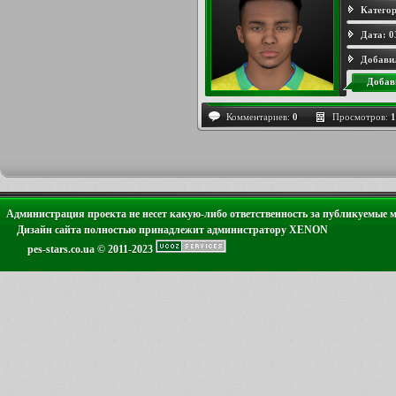
Категор
Дата:
0
Добави
Добав
Комментариев:
0
Просмотров:
1
Администрация проекта не несет какую-либо ответственность за публикуемые 
Дизайн сайта полностью принадлежит администратору XENON
pes-stars.co.ua © 2011-2023