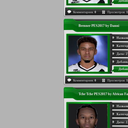
Добав
Комментариев:
0
Просмотров:
1
Brenner PES2017 by Danni
Назван
Категор
Дата:
2
Добави
Добав
Комментариев:
0
Просмотров:
1
Tche Tche PES2017 by African F
Назван
Категор
Дата:
2