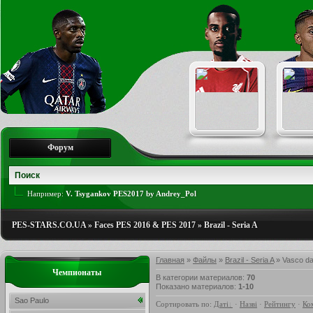
Форум
Например:
V. Tsygankov PES2017 by Andrey_Pol
PES-STARS.CO.UA
»
Faces PES 2016 & PES 2017
»
Brazil - Seria A
Главная
»
Файлы
»
Brazil - Seria A
» Vasco d
Чемпионаты
В категории материалов
:
70
Показано материалов
:
1-10
Sao Paulo
Сортировать по
:
Даті
·
Назві
·
Рейтингу
·
Ко