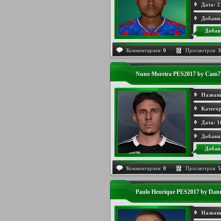
Дата:
2
Добави
Добав
Комментариев:
0
Просмотров:
3
Nuno Moreira PES2017 by Cam
Назван
Категор
Дата:
1
Добави
Добав
Комментариев:
0
Просмотров:
5
Paulo Henrique PES2017 by Dan
Назван