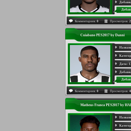
Добави
Добав
Комментариев:
0
Просмотров:
2
Cuiabano PES2017 by Danni
Назван
Категор
Дата:
1
Добави
Добав
Комментариев:
0
Просмотров:
4
Matheus Franca PES2017 by H
Назван
Категор