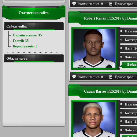
Комментариев:
0
Просмотров:
1
Статистика сайта
Robert Renan PES2017 by Danni
Сейчас online
Назван
Онлайн всього:
35
Категор
Гостей:
35
Користувачів:
0
Дата:
2
Добави
Облако тегов
Добав
Комментариев:
0
Просмотров:
1
Cauan Barros PES2017 by Danni
Назван
Категор
Дата:
2
Добави