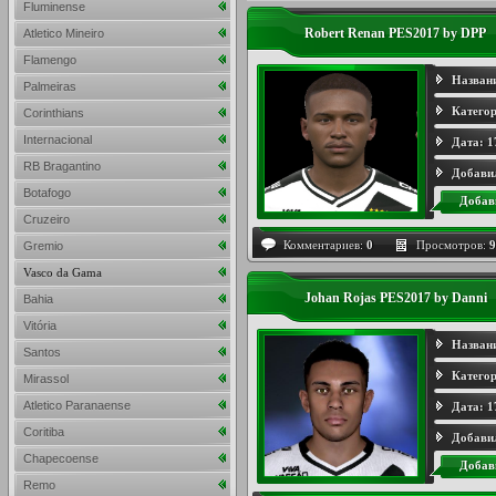
Fluminense
Robert Renan PES2017 by DPP
Atletico Mineiro
Flamengo
Назван
Palmeiras
Категор
Corinthians
Internacional
Дата:
1
RB Bragantino
Добави
Botafogo
Добав
Cruzeiro
Комментариев:
0
Просмотров:
9
Gremio
Vasco da Gama
Johan Rojas PES2017 by Danni
Bahia
Vitória
Назван
Santos
Категор
Mirassol
Atletico Paranaense
Дата:
1
Coritiba
Добави
Chapecoense
Добав
Remo