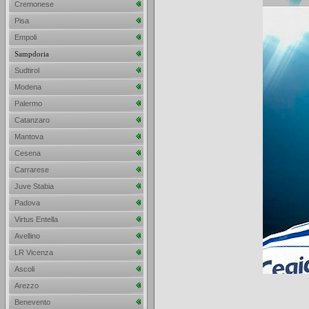
Cremonese
Pisa
Empoli
Sampdoria
Sudtirol
Modena
Palermo
Catanzaro
Mantova
Cesena
Carrarese
Juve Stabia
Padova
Virtus Entella
Avellino
LR Vicenza
Ascoli
Arezzo
Benevento