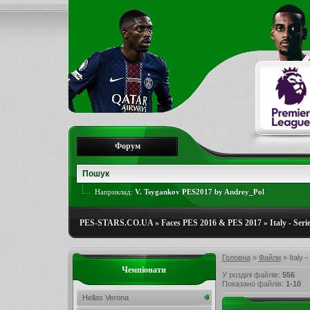
Форум
Наприклад:
V. Tsygankov PES2017 by Andrey_Pol
PES-STARS.CO.UA
»
Faces PES 2016 & PES 2017
»
Italy - Seri
Головна
»
Файли
» Italy -
Чемпіонати
У розділі файлів
:
556
Показано файлів
:
1-10
Hellas Verona