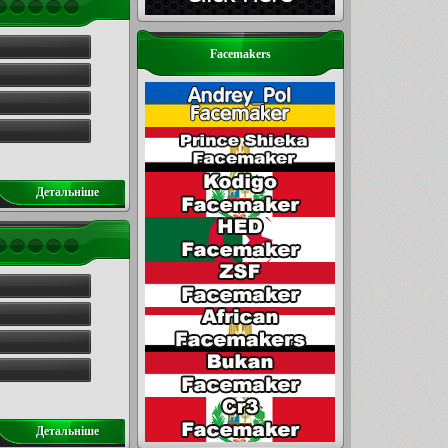
Facemakers
Детальнiше
Детальнiше