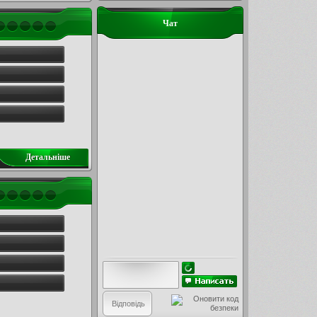
Чат
Детальнiше