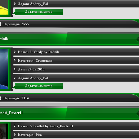
Додав:
Andrey_Pol
Додати коментар
Переглядів:
2555
ednik
Назва:
J. Vardy by Rednik
Категорія:
Cremonese
Дата:
24.05.2015
Додав:
Andrey_Pol
Додати коментар
Переглядів:
7314
Andri_Dexter11
Назва:
S. Scuffet by Andri_Dexter11
Категорія:
Pisa