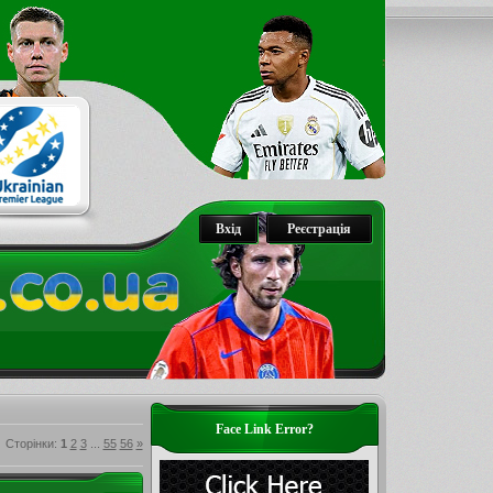
Вхід
Реєстрація
Face Link Error?
Сторінки
:
1
2
3
...
55
56
»