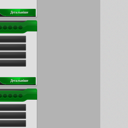
Детальнiше
Детальнiше