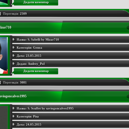
Додати коментар
Переглядів:
2509
Mizar710
Назва:
S. Sabelli by Mizar710
Категорія:
Genoa
Дата:
23.05.2015
Додав:
Andrey_Pol
Додати коментар
Переглядів:
3081
saviogoncalves1995
Назва:
S. Scuffet by saviogoncalves1995
Категорія:
Pisa
Дата:
24.05.2015