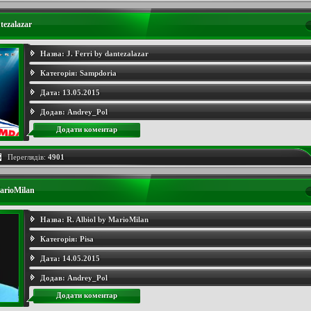
ntezalazar
Назва:
J. Ferri by dantezalazar
Категорія:
Sampdoria
Дата:
13.05.2015
Додав:
Andrey_Pol
Додати коментар
Переглядів:
4901
MarioMilan
Назва:
R. Albiol by MarioMilan
Категорія:
Pisa
Дата:
14.05.2015
Додав:
Andrey_Pol
Додати коментар