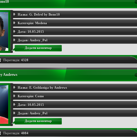
Bono10
Назва:
G. Defrel by Bono10
Категорія:
Modena
Дата:
10.05.2015
Додав:
Andrey_Pol
Додати коментар
Переглядів:
4328
by Andrews
Назва:
E. Goldaniga by Andrews
Категорія:
Como
Дата:
10.05.2015
Додав:
Andrey_Pol
Додати коментар
Переглядів:
4084