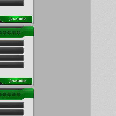
Детальнiше
Детальнiше