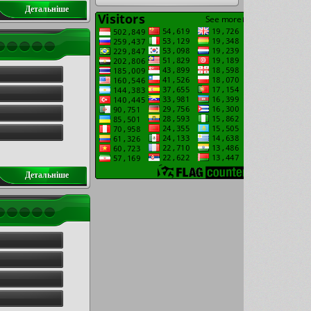
Детальнiше
Детальнiше