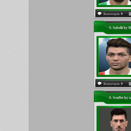
Коментарів:
0
S. Sabelli by 
Коментарів:
0
S. Scuffet by 