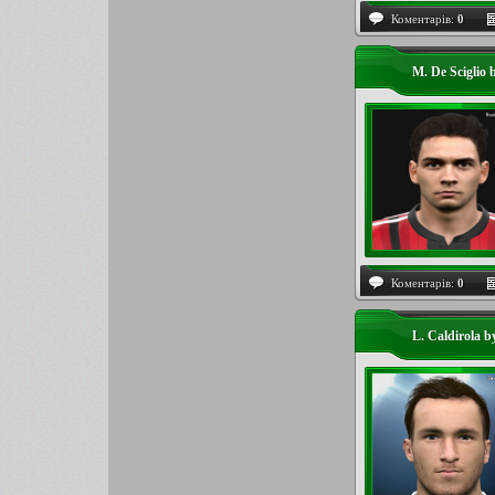
Коментарів:
0
M. De Sciglio
Коментарів:
0
L. Caldirola b