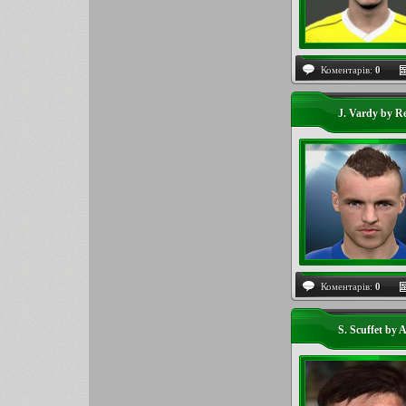
Коментарів:
0
J. Vardy by R
Коментарів:
0
S. Scuffet by 