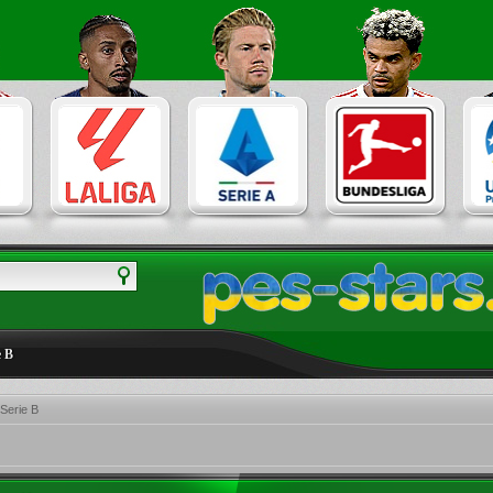
e B
 Serie B