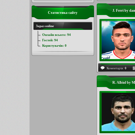
J. Ferri by da
Статистика сайту
Зараз online
Онлайн всього:
94
Гостей:
94
Користувачів:
0
Коментарів:
0
R. Albiol by 