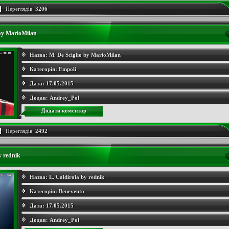
Переглядів:
3206
 by MarioMilan
Назва:
M. De Sciglio by MarioMilan
Категорія:
Empoli
Дата:
17.05.2015
Додав:
Andrey_Pol
Додати коментар
Переглядів:
2492
y rednik
Назва:
L. Caldirola by rednik
Категорія:
Benevento
Дата:
17.05.2015
Додав:
Andrey_Pol