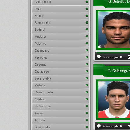
G. Defrel by 
Cremonese
Pisa
Empoli
Sampdoria
Sudtirol
Modena
Palermo
Catanzaro
Коментарів:
0
Mantova
Cesena
E. Goldaniga 
Carrarese
Juve Stabia
Padova
Virtus Entella
Avellino
LR Vicenza
Ascoli
Arezzo
Коментарів:
0
Benevento