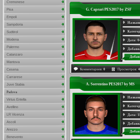
Cremonese
G. Caprari PES2017 by ZSF
Pisa
Empoli
Назван
Sampdoria
Категор
Sudtirol
Modena
Дата:
0
Palermo
Добави
Catanzaro
Добав
Mantova
Комментариев:
0
Просмотров:
4
Cesena
Carrarese
A. Sorrentino PES2017 by MS
Juve Stabia
Padova
Назван
Virtus Entella
Категор
Avellino
LR Vicenza
Дата:
1
Ascoli
Добави
Arezzo
Добав
Benevento