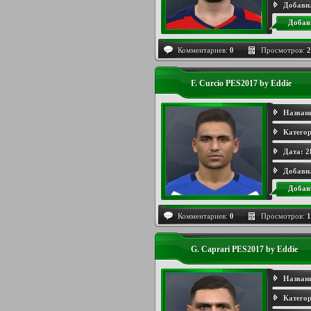
Добави
Добав
Комментариев:
0
Просмотров:
2
F. Curcio PES2017 by Eddie
Назван
Категор
Дата:
2
Добави
Добав
Комментариев:
0
Просмотров:
1
G. Caprari PES2017 by Eddie
Назван
Категор