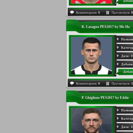
Добав
Комментариев:
0
Просмотров:
8
K. Lasagna PES2017 by Mo Ha
Назван
Категор
Дата:
1
Добави
Добав
Комментариев:
0
Просмотров:
1
P. Ghiglione PES2017 by Eddie
Назван
Категор
Дата:
1