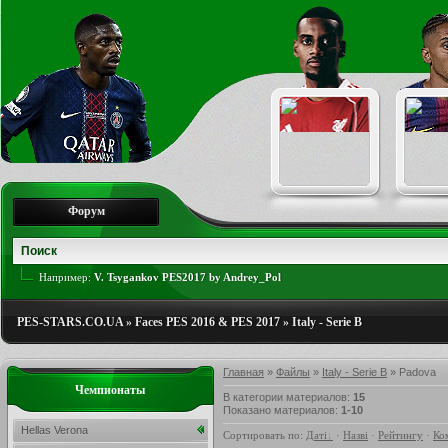
Форум
Например:
V. Tsygankov PES2017 by Andrey_Pol
PES-STARS.CO.UA
»
Faces PES 2016 & PES 2017
»
Italy - Serie B
Главная
»
Файлы
»
Italy - Serie B
» Padova
Чемпионаты
В категории материалов
:
15
Показано материалов
:
1-10
Hellas Verona
Сортировать по
:
Даті
·
Назві
·
Рейтингу
·
Ко