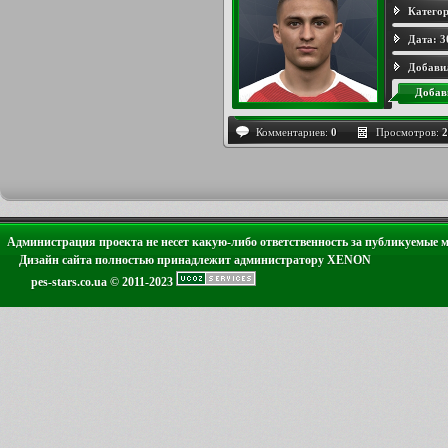
Категор
Дата:
3
Добави
Добав
Комментариев:
0
Просмотров:
2
Администрация проекта не несет какую-либо ответственность за публикуемые 
Дизайн сайта полностью принадлежит администратору XENON
pes-stars.co.ua © 2011-2023