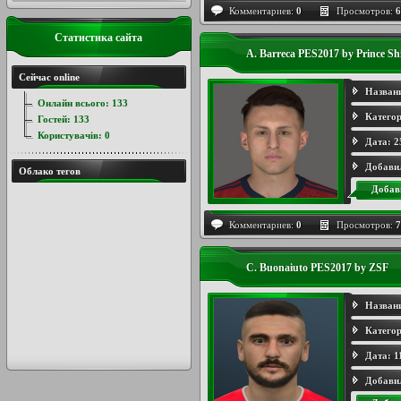
Комментариев:
0
Просмотров:
6
Статистика сайта
A. Barreca PES2017 by Prince Sh
Сейчас online
Назван
Онлайн всього:
133
Категор
Гостей:
133
Користувачів:
0
Дата:
2
Добави
Облако тегов
Добав
Комментариев:
0
Просмотров:
7
C. Buonaiuto PES2017 by ZSF
Назван
Категор
Дата:
1
Добави