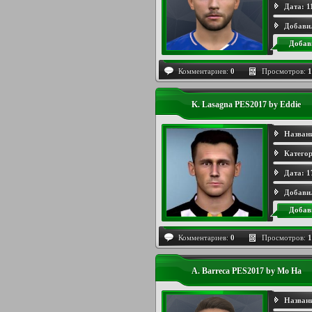
Дата:
1
Добави
Добав
Комментариев:
0
Просмотров:
1
K. Lasagna PES2017 by Eddie
Назван
Категор
Дата:
1
Добави
Добав
Комментариев:
0
Просмотров:
1
A. Barreca PES2017 by Mo Ha
Назван