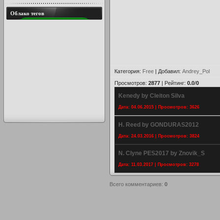
Облако тегов
Категория
:
Free
|
Добавил
:
Andrey_Pol
Просмотров
:
2877
|
Рейтинг
:
0.0
/
0
Kenedy by Cleiton Silva
Дата: 04.06.2015 | Просмотров: 3626
H. Reed by GONDURAS2012
Дата: 24.03.2016 | Просмотров: 3824
N. Clyne PES2017 by Znovik_S
Дата: 11.03.2017 | Просмотров: 3278
Всего комментариев
:
0