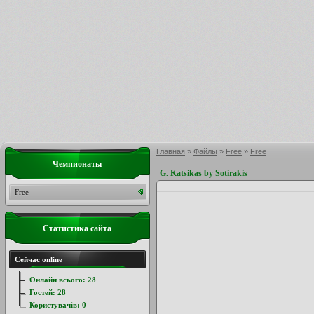
Главная
»
Файлы
»
Free
»
Free
Чемпионаты
G. Katsikas by Sotirakis
Free
Статистика сайта
Сейчас online
Онлайн всього:
28
Гостей:
28
Користувачів:
0