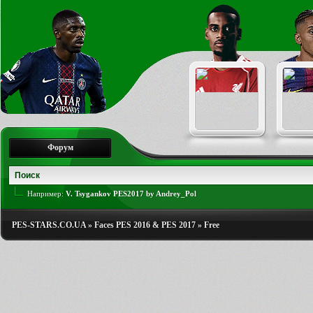
Форум
Например:
V. Tsygankov PES2017 by Andrey_Pol
PES-STARS.CO.UA
»
Faces PES 2016 & PES 2017
»
Free