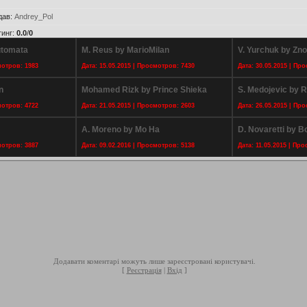
дав
:
Andrey_Pol
тинг
:
0.0
/
0
utomata
M. Reus by MarioMilan
V. Yurchuk by Zn
мотров: 1983
Дата: 15.05.2015 | Просмотров: 7430
Дата: 30.05.2015 | Пр
n
Mohamed Rizk by Prince Shieka
S. Medojevic by 
мотров: 4722
Дата: 21.05.2015 | Просмотров: 2603
Дата: 26.05.2015 | Пр
A. Moreno by Mo Ha
D. Novaretti by 
мотров: 3887
Дата: 09.02.2016 | Просмотров: 5138
Дата: 11.05.2015 | Пр
Додавати коментарі можуть лише зареєстровані користувачі.
[
Реєстрація
|
Вхід
]