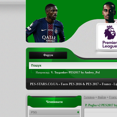
Форум
Наприклад:
V. Tsygankov PES2017 by Andrey_Pol
PES-STARS.CO.UA
»
Faces PES 2016 & PES 2017
»
France - Li
Головна
»
Файли
»
France
Чемпіонати
P. Pogba v2 PES2017 b
PSG