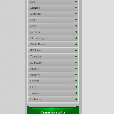
Lyon
Monaco
Marseille
Lille
Nice
Rennes
Strasbourg
Stade Brest
RC Lens
Toulouse
Le Havre
Angers
Auxerre
Lorient
Paris
Troyes
Le Mans
Статистика сайту