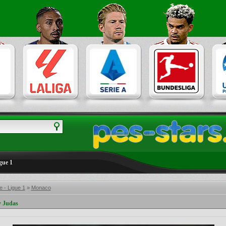
gue 1
 - Ligue 1
»
Monaco
y Judas