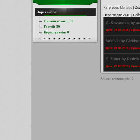
Категорія
:
Monaco
|
До
Зараз online
Переглядів
:
2149
|
Рей
Онлайн всього:
59
A. Kovacevic by a
Гостей:
59
Дата: 28.05.2015 | Прос
Користувачів:
0
Valdivia by Gleidso
Дата: 02.08.2016 | Прос
S. Zuber by Rednik
Дата: 23.05.2015 | Прос
Всього коментарів
:
0