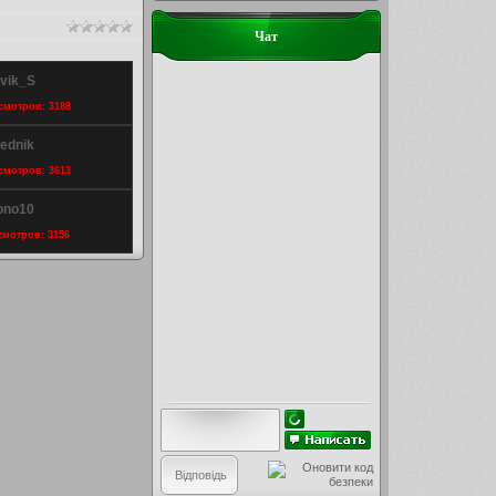
Чат
ovik_S
осмотров: 3188
Rednik
осмотров: 3613
Bono10
осмотров: 3156