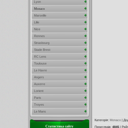
Lyon
Monaco
Marseille
Lille
Nice
Rennes
Strasbourg
Stade Brest
RC Lens
Toulouse
Le Havre
Angers
Auxerre
Lorient
Paris
Troyes
Le Mans
Категорія
:
Monaco
|
До
Статистика сайту
Переглядів
:
4845
|
Рей