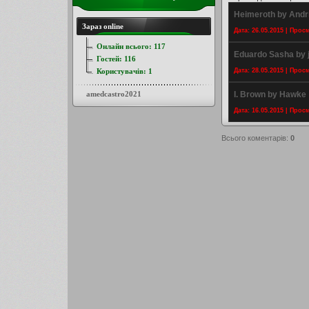
Heimeroth by Andr
Зараз online
Дата: 26.05.2015 | Прос
Онлайн всього:
117
Eduardo Sasha by 
Гостей:
116
Користувачів:
1
Дата: 28.05.2015 | Прос
amedcastro2021
I. Brown by Hawke
Дата: 16.05.2015 | Прос
Всього коментарів
:
0