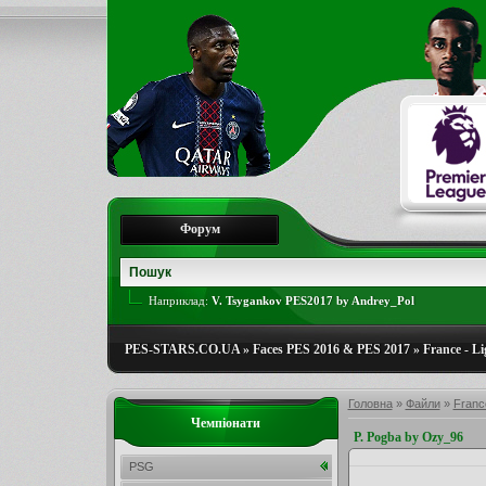
Форум
Наприклад:
V. Tsygankov PES2017 by Andrey_Pol
PES-STARS.CO.UA
»
Faces PES 2016 & PES 2017
»
France - Li
Головна
»
Файли
»
France
Чемпіонати
P. Pogba by Ozy_96
PSG