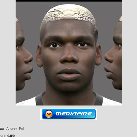
дав
:
Andrey_Pol
тинг
:
0.0
/
0