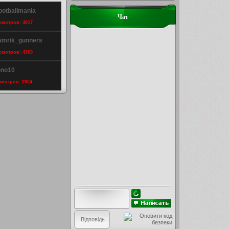
ootballmania
Чат
осмотров: 4017
amrik_gunners
осмотров: 4369
ono10
осмотров: 2924