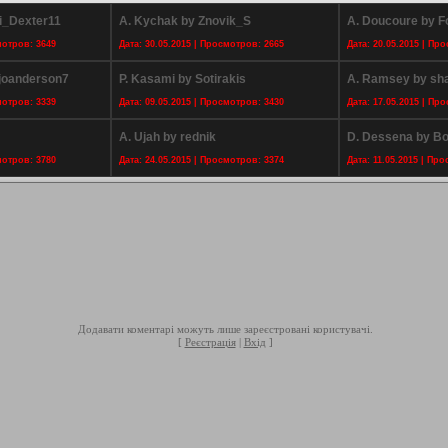
i_Dexter11
A. Kychak by Znovik_S
A. Doucoure by F
мотров: 3649
Дата: 30.05.2015 | Просмотров: 2665
Дата: 20.05.2015 | Пр
joanderson7
P. Kasami by Sotirakis
A. Ramsey by sh
мотров: 3339
Дата: 09.05.2015 | Просмотров: 3430
Дата: 17.05.2015 | Пр
A. Ujah by rednik
D. Dessena by B
мотров: 3780
Дата: 24.05.2015 | Просмотров: 3374
Дата: 11.05.2015 | Пр
Додавати коментарі можуть лише зареєстровані користувачі.
[
Реєстрація
|
Вхід
]