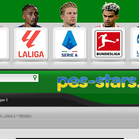
gue 1
 - Ligue 1
»
Monaco