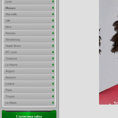
Lyon
Monaco
Marseille
Lille
Nice
Rennes
Strasbourg
Stade Brest
RC Lens
Toulouse
Le Havre
Angers
Auxerre
Lorient
Paris
Troyes
Le Mans
Статистика сайта