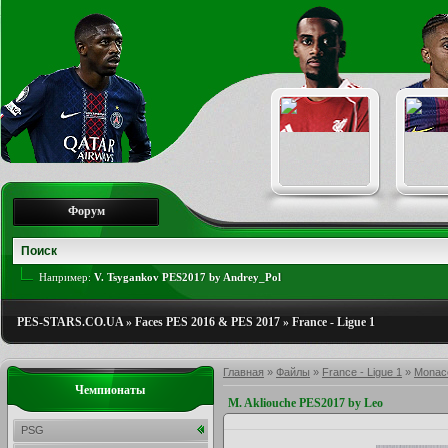
Форум
Например:
V. Tsygankov PES2017 by Andrey_Pol
PES-STARS.CO.UA
»
Faces PES 2016 & PES 2017
»
France - Ligue 1
Главная
»
Файлы
»
France - Ligue 1
»
Monac
Чемпионаты
M. Akliouche PES2017 by Leo
PSG