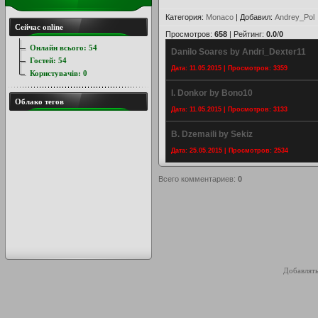
Категория
:
Monaco
|
Добавил
:
Andrey_Pol
Сейчас online
Просмотров
:
658
|
Рейтинг
:
0.0
/
0
Онлайн всього:
54
Danilo Soares by Andri_Dexter11
Гостей:
54
Дата: 11.05.2015 | Просмотров: 3359
Користувачів:
0
I. Donkor by Bono10
Облако тегов
Дата: 11.05.2015 | Просмотров: 3133
B. Dzemaili by Sekiz
Дата: 25.05.2015 | Просмотров: 2534
Всего комментариев
:
0
Добавлять