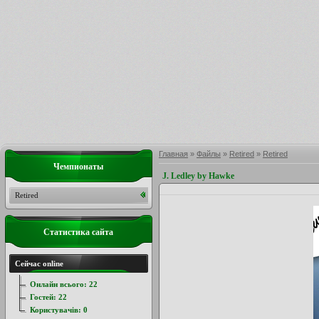
Главная
»
Файлы
»
Retired
»
Retired
Чемпионаты
J. Ledley by Hawke
Retired
Статистика сайта
Сейчас online
Онлайн всього:
22
Гостей:
22
Користувачів:
0