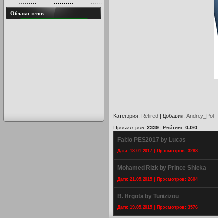
Облако тегов
Категория
:
Retired
|
Добавил
:
Andrey_Pol
Просмотров
:
2339
|
Рейтинг
:
0.0
/
0
Fabio PES2017 by Lucas
Дата: 18.01.2017 | Просмотров: 3288
Mohamed Rizk by Prince Shieka
Дата: 21.05.2015 | Просмотров: 2604
B. Hrgota by Tunizizou
Дата: 19.05.2015 | Просмотров: 3576