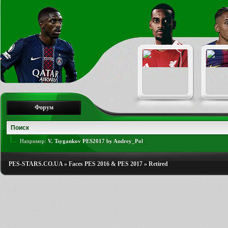
Форум
Например:
V. Tsygankov PES2017 by Andrey_Pol
PES-STARS.CO.UA
»
Faces PES 2016 & PES 2017
»
Retired