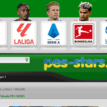
gue 1
 - Ligue 1
»
Marseille
 Pribadie PES MODS