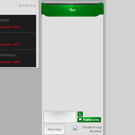
Чат
 Grkm
осмотров: 6129
осмотров: 3173
choSheen
осмотров: 3280