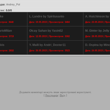
дав
:
Andrey_Pol
тинг
:
0.0
/
0
wke
L. Landre by Spiritusanto
A. Hutchinson by
мотров: 3648
Дата: 19.05.2015 | Просмотров: 3484
Дата: 23.05.2015 | Пр
rioMilan
Olcay Sahan by Yasin02
M. Ginter by Jelly
мотров: 3719
Дата: 12.05.2015 | Просмотров: 3302
Дата: 28.05.2015 | Пр
akis
Y. Malli by Andri_Dexter11
D. Ospina by Min
мотров: 2832
Дата: 26.05.2015 | Просмотров: 3523
Дата: 24.05.2015 | Пр
Додавати коментарі можуть лише зареєстровані користувачі.
[
Реєстрація
|
Вхід
]