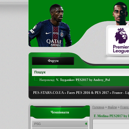
Форум
Наприклад:
V. Tsygankov PES2017 by Andrey_Pol
PES-STARS.CO.UA
»
Faces PES 2016 & PES 2017
»
France - Li
Головна
»
Файли
»
France
Чемпіонати
F. Medina PES2017 by
PSG