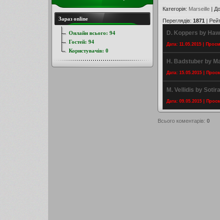
Категорія
:
Marseille
|
До
Зараз online
Переглядів
:
1871
|
Рей
D. Koppers by Ha
Онлайн всього:
94
Гостей:
94
Дата: 11.05.2015 | Прос
Користувачів:
0
H. Badstuber by Ma
Дата: 15.05.2015 | Прос
M. Vellidis by Sotir
Дата: 09.05.2015 | Прос
Всього коментарів
:
0