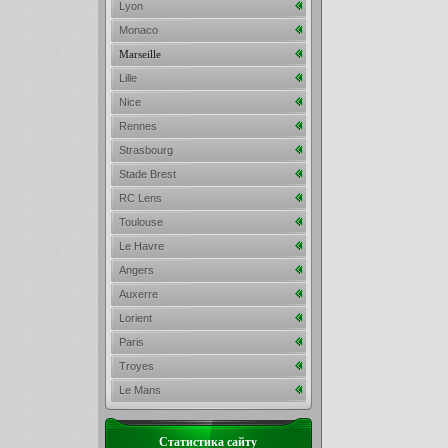
Lyon
Monaco
Marseille
Lille
Nice
Rennes
Strasbourg
Stade Brest
RC Lens
Toulouse
Le Havre
Angers
Auxerre
Lorient
Paris
Troyes
Le Mans
Статистика сайту