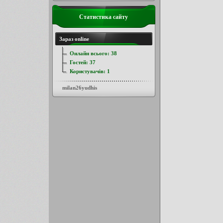
Статистика сайту
Зараз online
Онлайн всього:
38
Гостей:
37
Користувачів:
1
milan26yudhis