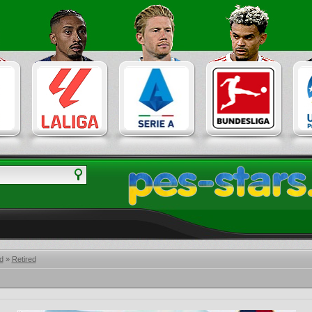
d
»
Retired