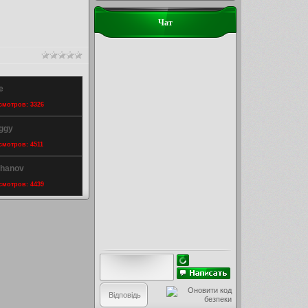
Чат
e
осмотров: 3326
aggy
осмотров: 4511
zhanov
осмотров: 4439