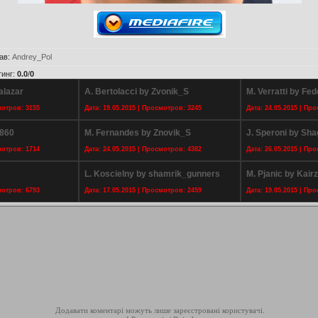
ав
:
Andrey_Pol
тинг
:
0.0
/
0
alazar
A. Bertolacci by Zvonik_S
M. Verratti by Fed
мотров: 3155
Дата: 19.05.2015 | Просмотров: 3245
Дата: 24.05.2015 | Пр
1860
M. Fernandes by Znovik_S
J. Speroni by Sh
мотров: 1714
Дата: 24.05.2015 | Просмотров: 4382
Дата: 26.05.2015 | Пр
L. Koscielny by shamrik_gunners
M. Pjanic by Kair
мотров: 6793
Дата: 17.05.2015 | Просмотров: 2459
Дата: 19.05.2015 | Пр
Додавати коментарі можуть лише зареєстровані користувачі.