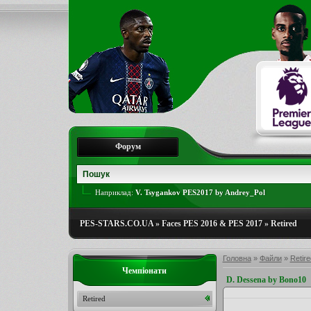
Форум
Наприклад:
V. Tsygankov PES2017 by Andrey_Pol
PES-STARS.CO.UA
»
Faces PES 2016 & PES 2017
»
Retired
Головна
»
Файли
»
Retire
Чемпіонати
D. Dessena by Bono10
Retired