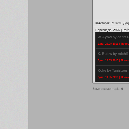
Категорія
:
Retired
|
Дод
Переглядів
:
2926
|
Рей
W. Ayovi by dantez
Дата: 26.05.2015 | Прос
K. Bulow by michi
Дата: 12.05.2015 | Прос
Koke by Tunizizou
Дата: 10.05.2015 | Прос
Всього коментарів
:
0