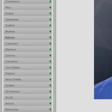
Cremonese
Pisa
Empoli
Sampdoria
Sudtirol
Modena
Palermo
Catanzaro
Mantova
Cesena
Carrarese
Juve Stabia
Padova
Virtus Entella
Avellino
LR Vicenza
Ascoli
Arezzo
Benevento