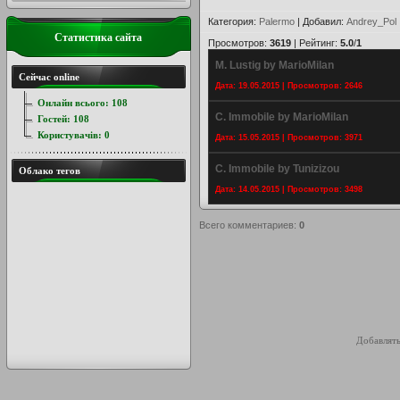
Категория
:
Palermo
|
Добавил
:
Andrey_Pol
Статистика сайта
Просмотров
:
3619
|
Рейтинг
:
5.0
/
1
M. Lustig by MarioMilan
Сейчас online
Дата: 19.05.2015 | Просмотров: 2646
Онлайн всього:
108
C. Immobile by MarioMilan
Гостей:
108
Користувачів:
0
Дата: 15.05.2015 | Просмотров: 3971
C. Immobile by Tunizizou
Облако тегов
Дата: 14.05.2015 | Просмотров: 3498
Всего комментариев
:
0
Добавлять