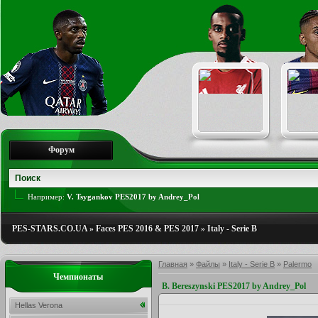
Форум
Например:
V. Tsygankov PES2017 by Andrey_Pol
PES-STARS.CO.UA
»
Faces PES 2016 & PES 2017
»
Italy - Serie B
Главная
»
Файлы
»
Italy - Serie B
»
Palermo
Чемпионаты
B. Bereszynski PES2017 by Andrey_Pol
Hellas Verona