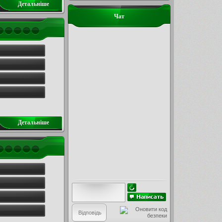
Детальнiше
Чат
Детальнiше