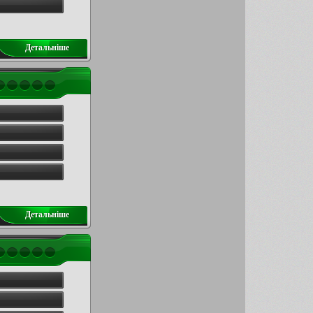
Детальнiше
Детальнiше