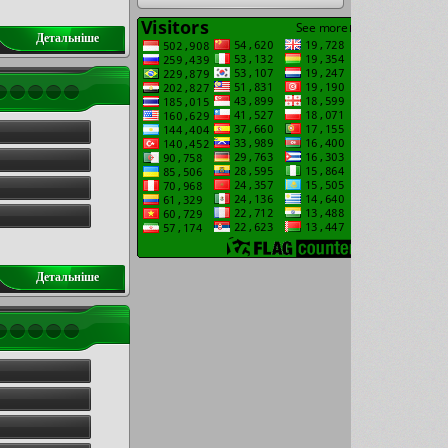
Детальнiше
Детальнiше