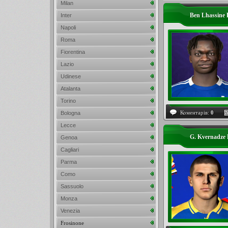
Milan
Ben Lhassine
Inter
Napoli
Roma
Fiorentina
Lazio
Udinese
Atalanta
Torino
Коментарів:
0
Bologna
Lecce
G. Kvernadze 
Genoa
Cagliari
Parma
Como
Sassuolo
Monza
Venezia
Frosinone