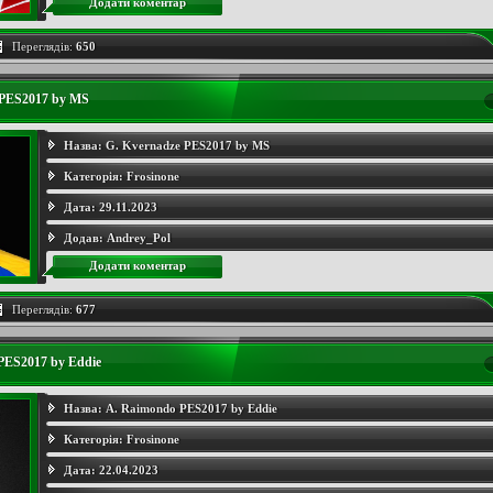
Додати коментар
Переглядів:
650
 PES2017 by MS
Назва:
G. Kvernadze PES2017 by MS
Категорія:
Frosinone
Дата:
29.11.2023
Додав:
Andrey_Pol
Додати коментар
Переглядів:
677
PES2017 by Eddie
Назва:
A. Raimondo PES2017 by Eddie
Категорія:
Frosinone
Дата:
22.04.2023