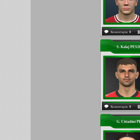
Коментарів:
0
S. Kalaj PES2
Коментарів:
0
G. Cittadini 