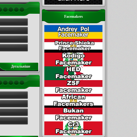
Facemakers
Детальнiше