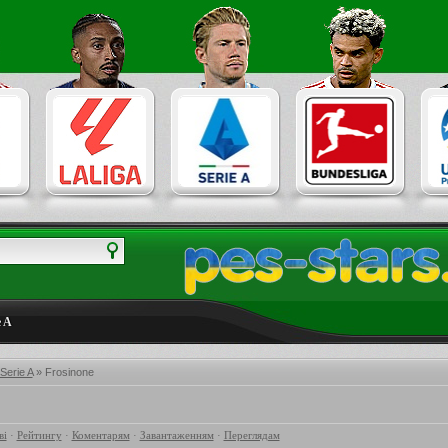
e A
 Serie A
» Frosinone
ві
·
Рейтингу
·
Коментарям
·
Завантаженням
·
Переглядам