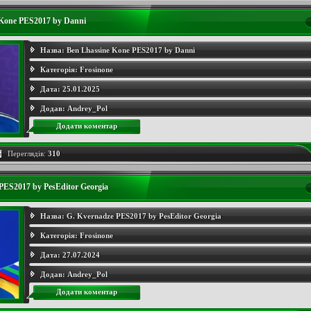
 Kone PES2017 by Danni
Назва:
Ben Lhassine Kone PES2017 by Danni
Категорія:
Frosinone
Дата:
25.01.2025
Додав:
Andrey_Pol
Додати коментар
Переглядів:
310
PES2017 by PesEditor Georgia
Назва:
G. Kvernadze PES2017 by PesEditor Georgia
Категорія:
Frosinone
Дата:
27.07.2024
Додав:
Andrey_Pol
Додати коментар