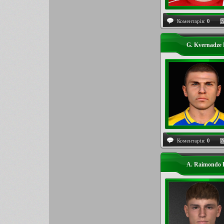
Коментарів:
0
G. Kvernadze
Коментарів:
0
A. Raimondo 