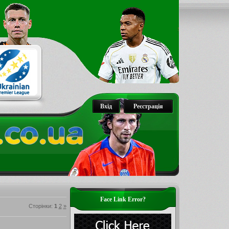
Вхід
Реєстрація
Face Link Error?
Сторінки
:
1
2
»