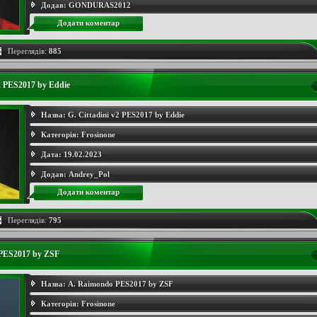
Додав:
GONDURAS2012
Додати коментар
Переглядів:
885
v2 PES2017 by Eddie
Назва:
G. Cittadini v2 PES2017 by Eddie
Категорія:
Frosinone
Дата:
19.02.2023
Додав:
Andrey_Pol
Додати коментар
Переглядів:
795
PES2017 by ZSF
Назва:
A. Raimondo PES2017 by ZSF
Категорія:
Frosinone