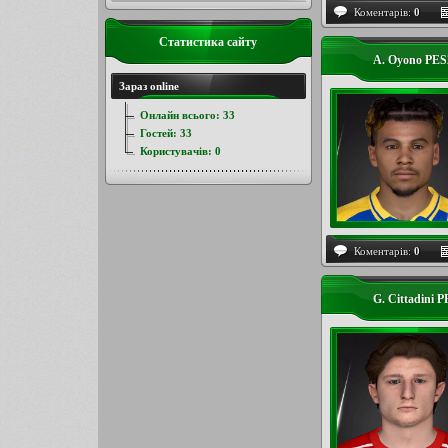
Коментарів:
0
Статистика сайту
A. Oyono PES
Зараз online
Онлайн всього:
33
Гостей:
33
Користувачів:
0
Коментарів:
0
G. Cittadini 