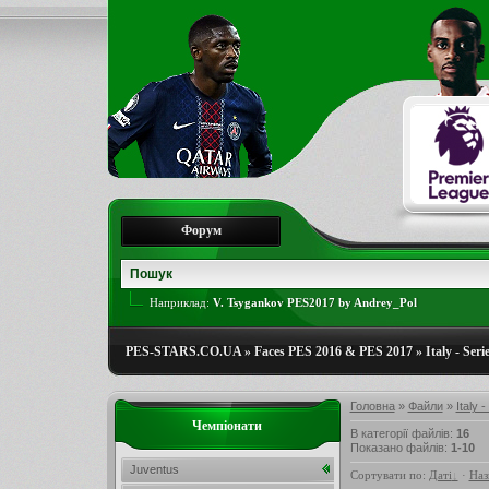
Форум
Наприклад:
V. Tsygankov PES2017 by Andrey_Pol
PES-STARS.CO.UA
»
Faces PES 2016 & PES 2017
»
Italy - Seri
Головна
»
Файли
»
Italy -
Чемпіонати
В категорії файлів
:
16
Показано файлів
:
1-10
Juventus
Сортувати по
:
Даті
·
Наз