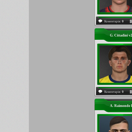
Коментарів:
0
G. Cittadini 
Коментарів:
0
A. Raimondo 