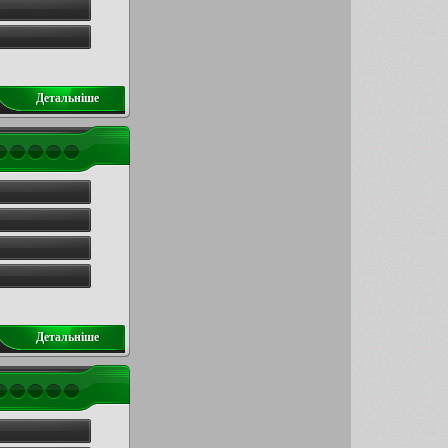
Детальнiше
Детальнiше