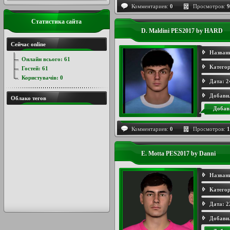
Комментариев:
0
Просмотров:
9
Статистика сайта
D. Maldini PES2017 by HARD
Сейчас online
Назван
Онлайн всього:
61
Категор
Гостей:
61
Користувачів:
0
Дата:
2
Добави
Облако тегов
Добав
Комментариев:
0
Просмотров:
1
E. Motta PES2017 by Danni
Назван
Категор
Дата:
2
Добави