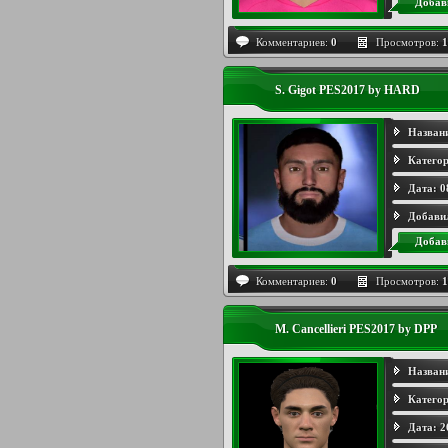
Добав
Комментариев:
0
Просмотров:
1
S. Gigot PES2017 by HARD
Назван
Категор
Дата:
0
Добави
Добав
Комментариев:
0
Просмотров:
1
M. Cancellieri PES2017 by DPP
Назван
Категор
Дата:
2