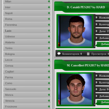
Milan
D. Cataldi PES2017 by HARD
Inter
Napoli
Назван
Roma
Категор
Fiorentina
Lazio
Дата:
1
Udinese
Добави
Atalanta
Добав
Torino
Комментариев:
0
Просмотров:
4
Bologna
Lecce
M. Cancellieri PES2017 by HAR
Genoa
Cagliari
Назван
Parma
Категор
Como
Sassuolo
Дата:
0
Monza
Добави
Venezia
Добав
Frosinone