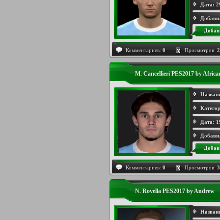
Дата:
2
Добави
Добав
Комментариев:
0
Просмотров:
2
M. Cancellieri PES2017 by Afric
Назван
Категор
Дата:
1
Добави
Добав
Комментариев:
0
Просмотров:
3
N. Rovella PES2017 by Andrew
Назван