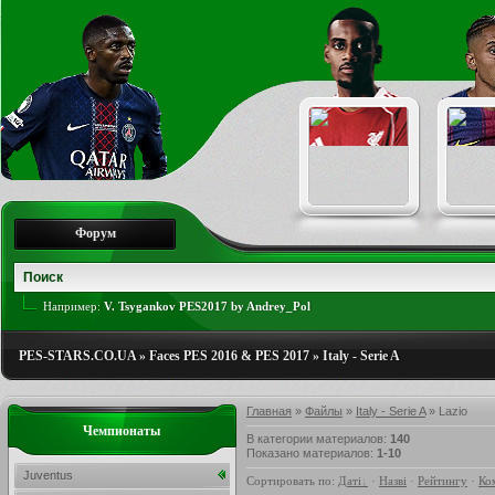
Форум
Например:
V. Tsygankov PES2017 by Andrey_Pol
PES-STARS.CO.UA
»
Faces PES 2016 & PES 2017
»
Italy - Serie A
Главная
»
Файлы
»
Italy - Serie A
» Lazio
Чемпионаты
В категории материалов
:
140
Показано материалов
:
1-10
Juventus
Сортировать по
:
Даті
·
Назві
·
Рейтингу
·
Ко