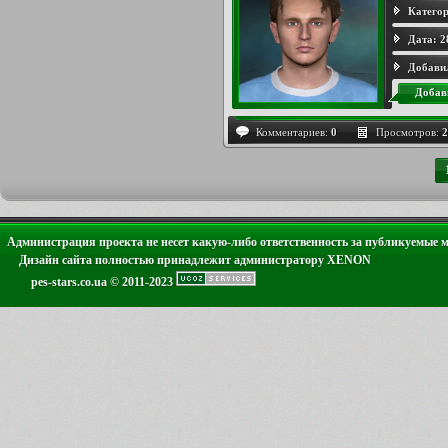
Категор
Дата:
2
Добави
Добав
Комментариев:
0
Просмотров:
2
Администрация проекта не несет какую-либо ответственность за публикуемые 
Дизайн сайта полностью принадлежит администратору XENON
pes-stars.co.ua © 2011-2023