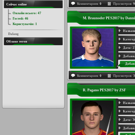
Комментариев:
0
Просмотров:
9
Сейчас online
Онлайн всього:
47
M. Braunoder PES2017 by Danni
Гостей:
46
Користувачів:
1
Назван
Dalang
Категор
Облако тегов
Дата:
2
Добави
Добав
Комментариев:
0
Просмотров:
3
R. Pagano PES2017 by ZSF
Назван
Категор
Дата:
3
Добави