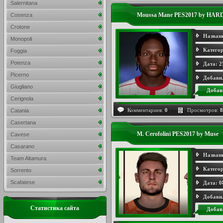
Salernitana
Moussa Mane PES2017 by HAR
Cosenza
Crotone
Назван
Monopoli
Категор
Foggia
Potenza
Дата:
2
Picerno
Добави
Giugliano
Добав
Cerignola
Комментариев:
0
Просмотров:
8
Catania
Casertana
M. Cerofolini PES2017 by Muse
Cavese
Casarano
Назван
Team Altamura
Категор
Sorrento
Scafatese
Дата:
0
Добави
Статистика сайта
Добав