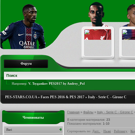
Форум
Например:
V. Tsygankov PES2017 by Andrey_Pol
PES-STARS.CO.UA
»
Faces PES 2016 & PES 2017
»
Italy - Serie C - Girone C
Главная
»
Файлы
»
Italy - Serie C - Girone C
»
Чемпионаты
В категории материалов
:
23
Показано материалов
:
1-10
Bari
Сортировать по
:
Даті
·
Назві
·
Рейтингу
·
Ко