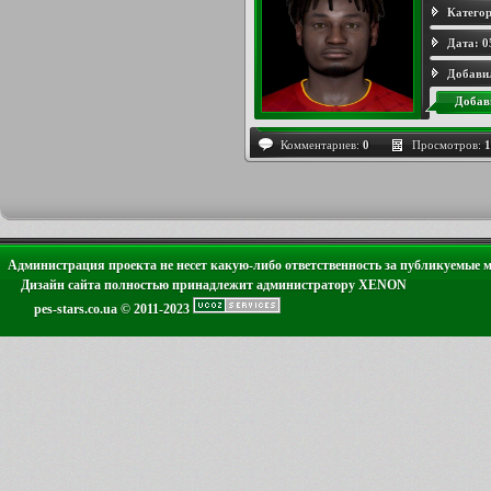
Категор
Дата:
0
Добави
Добав
Комментариев:
0
Просмотров:
1
Администрация проекта не несет какую-либо ответственность за публикуемые 
Дизайн сайта полностью принадлежит администратору XENON
pes-stars.co.ua © 2011-2023