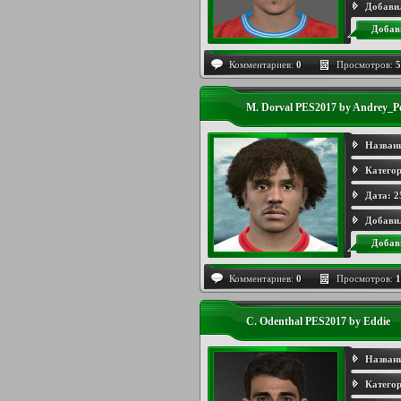
Добави
Добав
Комментариев:
0
Просмотров:
5
M. Dorval PES2017 by Andrey_P
Назван
Категор
Дата:
2
Добави
Добав
Комментариев:
0
Просмотров:
1
C. Odenthal PES2017 by Eddie
Назван
Категор