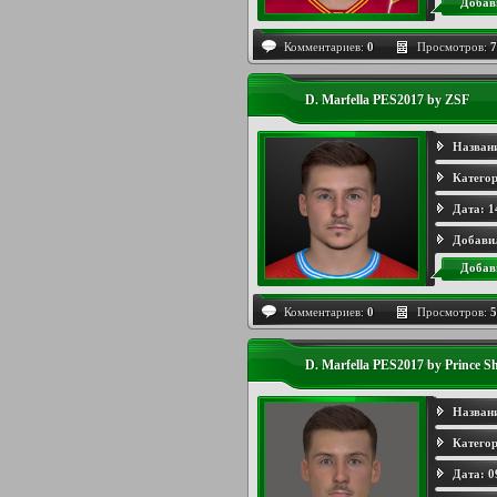
Добав
Комментариев:
0
Просмотров:
7
D. Marfella PES2017 by ZSF
Назван
Категор
Дата:
1
Добави
Добав
Комментариев:
0
Просмотров:
5
D. Marfella PES2017 by Prince S
Назван
Категор
Дата:
0