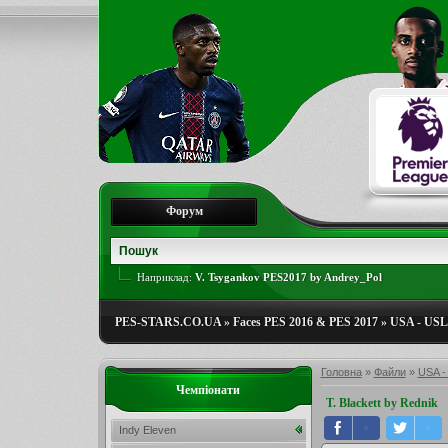
Форум
Наприклад:
V. Tsygankov PES2017 by Andrey_Pol
PES-STARS.CO.UA
»
Faces PES 2016 & PES 2017
»
USA - USL
Головна
»
Файли
»
USA -
Чемпіонати
T. Blackett by Rednik
Indy Eleven