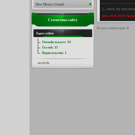
New Mexico United
L. Jovic by ancoma
Дата: 28.05.2015 | Прос
Статистика сайту
Всього коментарів
:
0
Зараз online
Онлайн всього:
34
Гостей:
33
Користувачів:
1
nerdydz