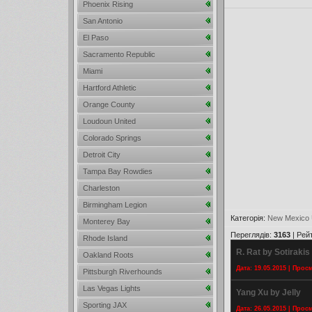
Phoenix Rising
San Antonio
El Paso
Sacramento Republic
Miami
Hartford Athletic
Orange County
Loudoun United
Colorado Springs
Detroit City
Tampa Bay Rowdies
Charleston
Birmingham Legion
Категорія
:
New Mexico 
Monterey Bay
Переглядів
:
3163
|
Рей
Rhode Island
R. Rat by Sotirakis
Oakland Roots
Дата: 19.05.2015 | Прос
Pittsburgh Riverhounds
Las Vegas Lights
Yang Xu by Jelly
Sporting JAX
Дата: 26.05.2015 | Прос