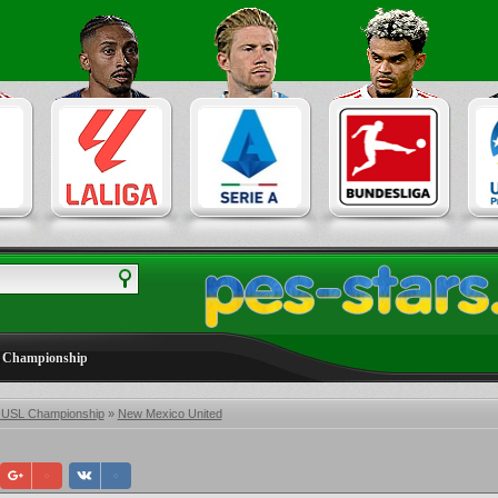
 Championship
 USL Championship
»
New Mexico United