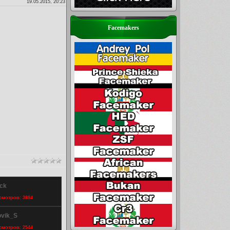
19.05.2015, 20:23
Facemakers
ack
осмотров: 3684
ovik_S
осмотров: 2544