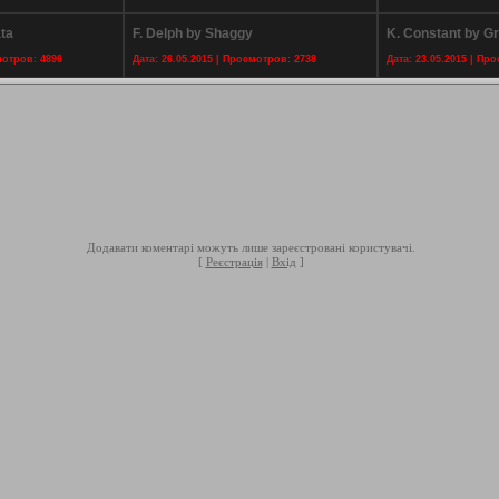
ta
F. Delph by Shaggy
K. Constant by G
мотров: 4896
Дата: 26.05.2015 | Просмотров: 2738
Дата: 23.05.2015 | Пр
Додавати коментарі можуть лише зареєстровані користувачі.
[
Реєстрація
|
Вхід
]