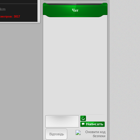
rkm
Чат
осмотров: 3817