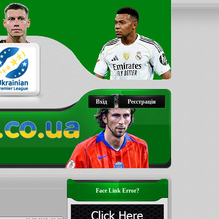
Вхід
Реєстрація
Face Link Error?