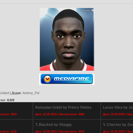
United
|
Додав
:
Andrey_Pol
тинг
:
0.0
/
0
Ramadan Sobhi by Prince Shieka
Lucas Silva by J
мотров: 3253
Дата: 21.05.2015 | Просмотров: 4606
Дата: 20.05.2015 | Пр
T. Blackett by Shaggy
V. Checher by Zn
мотров: 3142
Дата: 23.05.2015 | Просмотров: 3610
Дата: 30.05.2015 | Пр