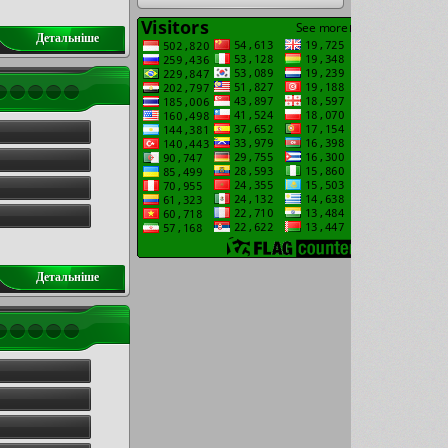
Детальнiше
Детальнiше