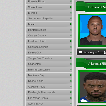
Phoenix Rising
E. Room PES2
San Antonio
El Paso
Sacramento Republic
Miami
Hartford Athletic
Orange County
Loudoun United
Colorado Springs
Коментарів:
0
Detroit City
Tampa Bay Rowdies
J. Locadia P
Charleston
Birmingham Legion
Monterey Bay
Rhode Island
Oakland Roots
Pittsburgh Riverhounds
Las Vegas Lights
Sporting JAX