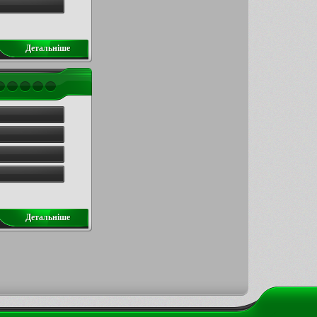
Детальнiше
Детальнiше