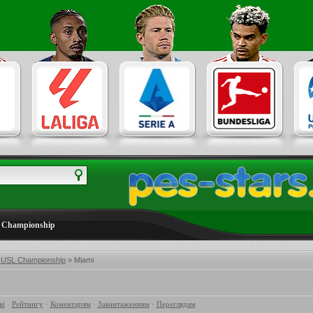
 Championship
 USL Championship
» Miami
ві
·
Рейтингу
·
Коментарям
·
Завантаженням
·
Переглядам