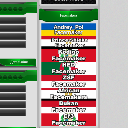
Facemakers
Детальнiше