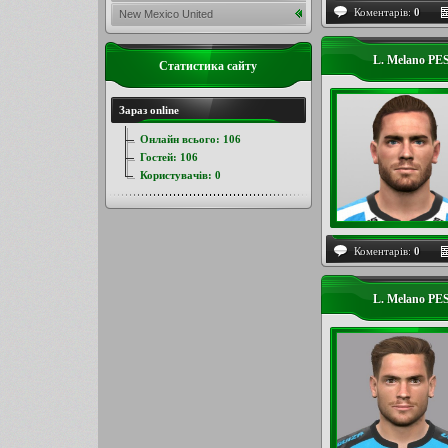
Коментарів:
0
New Mexico United
L. Melano PES
Статистика сайту
Зараз online
Онлайн всього:
106
Гостей:
106
Користувачів:
0
Коментарів:
0
L. Melano PES