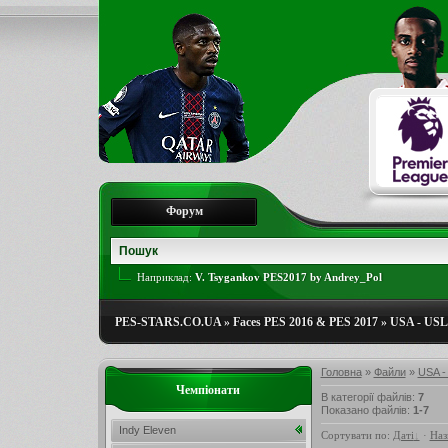
Форум
Наприклад:
V. Tsygankov PES2017 by Andrey_Pol
PES-STARS.CO.UA
»
Faces PES 2016 & PES 2017
»
USA - USL
Головна
»
Файли
»
USA -
Чемпіонати
В категорії файлів
:
7
Показано файлів
:
1-7
Indy Eleven
Сортувати по
:
Даті
·
Наз