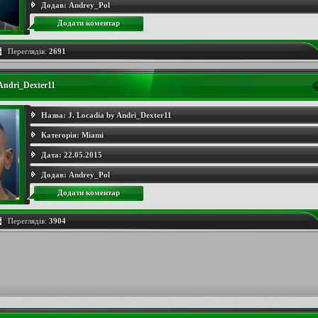
Додав:
Andrey_Pol
Додати коментар
Переглядів:
2691
 Andri_Dexter11
Назва:
J. Locadia by Andri_Dexter11
Категорія:
Miami
Дата:
22.05.2015
Додав:
Andrey_Pol
Додати коментар
Переглядів:
3904