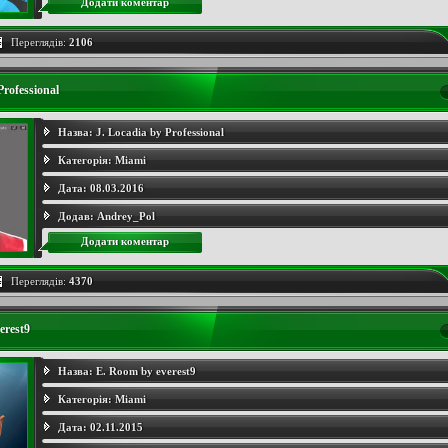
Додати коментар
Переглядів:
2106
Professional
Назва:
J. Locadia by Professional
Категорія:
Miami
Дата:
08.03.2016
Додав:
Andrey_Pol
Додати коментар
Переглядів:
4370
erest9
Назва:
E. Room by everest9
Категорія:
Miami
Дата:
02.11.2015