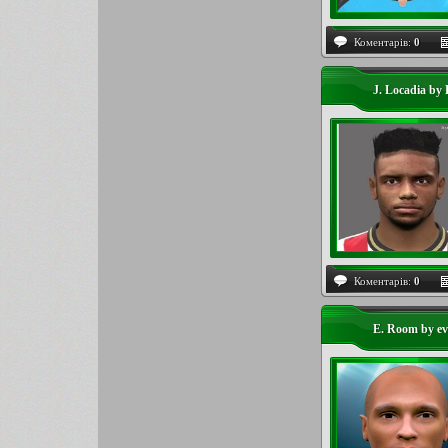
Коментарів:
0
J. Locadia by 
Коментарів:
0
E. Room by ev