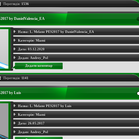
Переглядів:
1536
2017 by DanielValencia_EA
Назва:
L. Melano PES2017 by DanielValencia_EA
Категорія:
Miami
Дата:
03.12.2020
Додав:
Andrey_Pol
Додати коментар
Переглядів:
1141
2017 by Luis
Назва:
L. Melano PES2017 by Luis
Категорія:
Miami
Дата:
26.05.2017
Додав:
Andrey_Pol