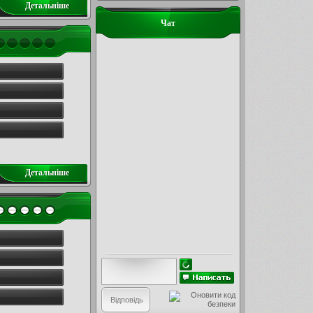
Детальнiше
Чат
Детальнiше