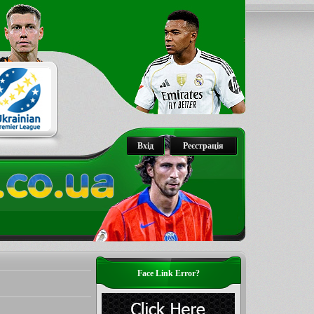
Вхід
Реєстрація
Face Link Error?