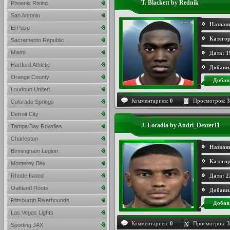
T. Blackett by Rednik
Phoenix Rising
San Antonio
Назван
El Paso
Категор
Sacramento Republic
Miami
Дата:
1
Hartford Athletic
Добави
Orange County
Добав
Loudoun United
Комментариев:
0
Просмотров:
3
Colorado Springs
Detroit City
J. Locadia by Andri_Dexter11
Tampa Bay Rowdies
Charleston
Назван
Birmingham Legion
Категор
Monterey Bay
Rhode Island
Дата:
2
Oakland Roots
Добави
Pittsburgh Riverhounds
Добав
Las Vegas Lights
Комментариев:
0
Просмотров:
3
Sporting JAX