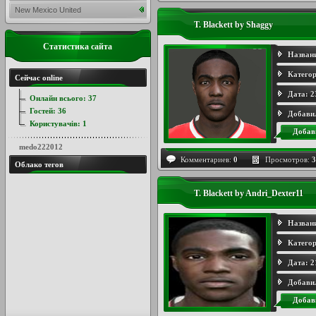
New Mexico United
T. Blackett by Shaggy
Статистика сайта
Назван
Категор
Сейчас online
Дата:
2
Онлайн всього:
37
Гостей:
36
Добави
Користувачів:
1
Добав
medo222012
Комментариев:
0
Просмотров:
3
Облако тегов
T. Blackett by Andri_Dexter11
Назван
Категор
Дата:
2
Добави
Добав