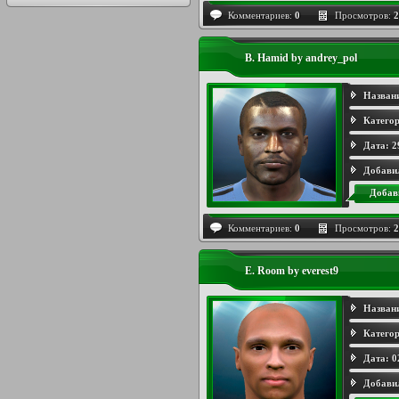
Комментариев:
0
Просмотров:
2
B. Hamid by andrey_pol
Назван
Категор
Дата:
2
Добави
Добав
Комментариев:
0
Просмотров:
2
E. Room by everest9
Назван
Категор
Дата:
0
Добави