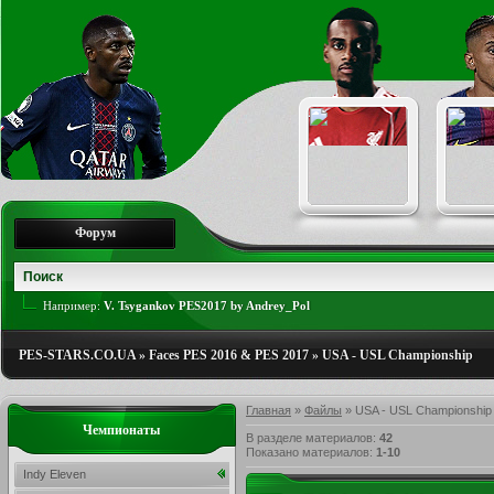
Форум
Например:
V. Tsygankov PES2017 by Andrey_Pol
PES-STARS.CO.UA
»
Faces PES 2016 & PES 2017
»
USA - USL Championship
Главная
»
Файлы
» USA - USL Championship
Чемпионаты
В разделе материалов
:
42
Показано материалов
:
1-10
Indy Eleven