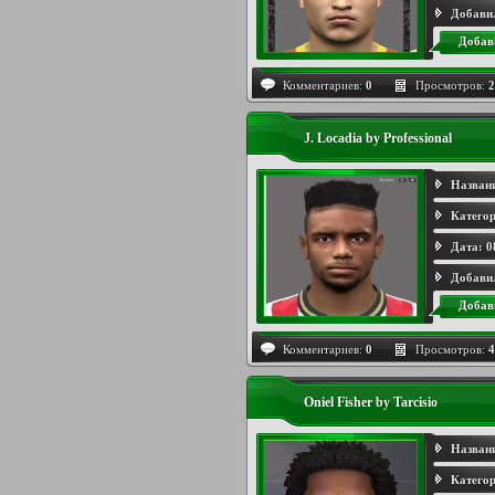
Добави
Добав
Комментариев:
0
Просмотров:
2
J. Locadia by Professional
Назван
Категор
Дата:
0
Добави
Добав
Комментариев:
0
Просмотров:
4
Oniel Fisher by Tarcisio
Назван
Категор