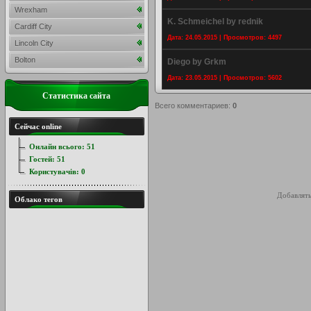
Wrexham
K. Schmeichel by rednik
Cardiff City
Дата: 24.05.2015 | Просмотров: 4497
Lincoln City
Bolton
Diego by Grkm
Дата: 23.05.2015 | Просмотров: 5602
Статистика сайта
Всего комментариев
:
0
Сейчас online
Онлайн всього:
51
Гостей:
51
Користувачів:
0
Добавлять
Облако тегов