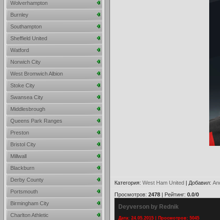
Wolverhampton
Burnley
Southampton
Sheffield United
Watford
Norwich City
West Bromwich Albion
Stoke City
Swansea City
Middlesbrough
Queens Park Ranges
Preston
Bristol City
Millwall
Blackburn
Derby County
Категория
:
West Ham United
|
Добавил
:
An
Portsmouth
Просмотров
:
2478
|
Рейтинг
:
0.0
/
0
Birmingham City
Deyverson by Rednik
Charlton Athletic
Дата: 24.05.2015 | Просмотров: 5045