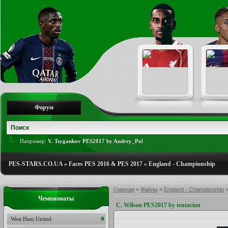
Форум
Например:
V. Tsygankov PES2017 by Andrey_Pol
PES-STARS.CO.UA
»
Faces PES 2016 & PES 2017
»
England - Championship
Главная
»
Файлы
»
England - Championship
Чемпионаты
C. Wilson PES2017 by tentacion
West Ham United