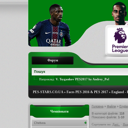
Форум
Наприклад:
V. Tsygankov PES2017 by Andrey_Pol
PES-STARS.CO.UA
»
Faces PES 2016 & PES 2017
»
England - 
Головна
»
Файли
»
Engla
Чемпіонати
В категорії файлів
:
118
Показано файлів
:
1-10
Chelsea
Сортувати по
:
Даті
·
Наз