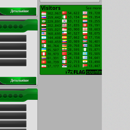
Детальнiше
Детальнiше