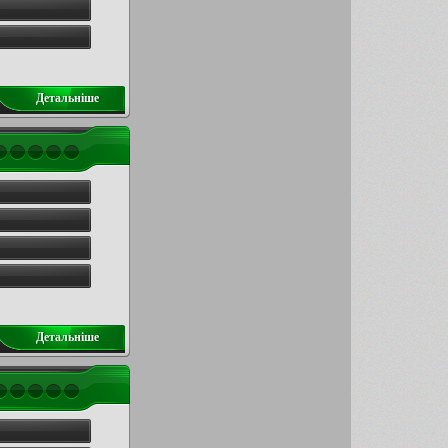
Детальнiше
Детальнiше