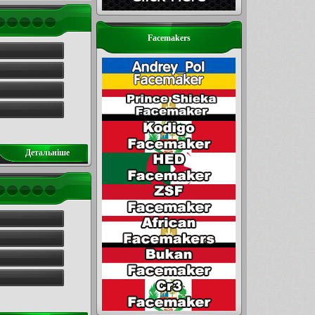
Facemakers
Детальнiше