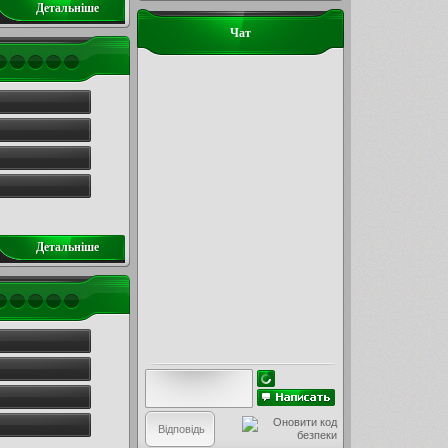
Детальнiше
Чат
Детальнiше