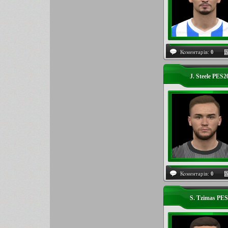
Коментарів:
0
J. Steele PES
Коментарів:
0
S. Tzimas PE