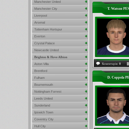
Manchester United
T. Watson PE
Manchester City
Liverpool
Arsenal
Tottenham Hortspur
Everton
Crystal Palace
Newcastle United
Brighton & Hove Albion
Коментарів:
0
Aston Villa
Brentford
D. Coppola P
Fulham
Bournemouth
Nottingham Forrest
Leeds United
Sunderland
Ipswich Town
Coventry City
Hull City