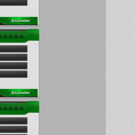
Детальнiше
Детальнiше