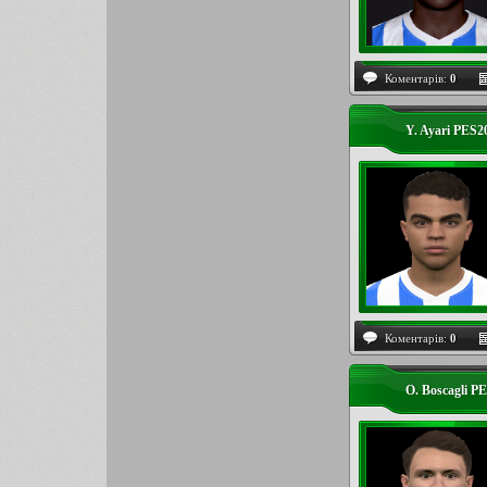
Коментарів:
0
Y. Ayari PES2
Коментарів:
0
O. Boscagli P