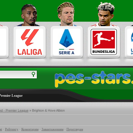
Premier League
nd - Premier League
» Brighton & Hove Albion
ві
·
Рейтингу
·
Коментарям
·
Завантаженням
·
Переглядам