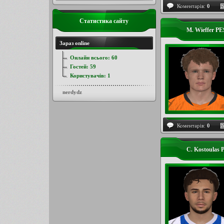
Коментарів:
0
Статистика сайту
M. Wieffer P
Зараз online
Онлайн всього:
60
Гостей:
59
Користувачів:
1
nerdydz
Коментарів:
0
C. Kostoulas