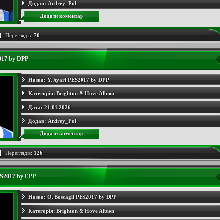
Додав:
Andrey_Pol
Додати коментар
Переглядів:
70
017 by DPP
Назва:
Y. Ayari PES2017 by DPP
Категорія:
Brighton & Hove Albion
Дата:
21.04.2026
Додав:
Andrey_Pol
Додати коментар
Переглядів:
126
ES2017 by DPP
Назва:
O. Boscagli PES2017 by DPP
Категорія:
Brighton & Hove Albion