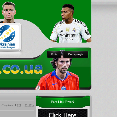
Вхід
Реєстрація
Face Link Error?
Сторінки
:
1
2
3
...
11
12
»