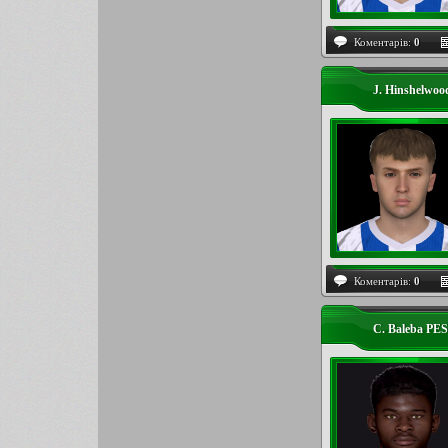
Коментарів:
0
J. Hinshelwo
Коментарів:
0
C. Baleba PE