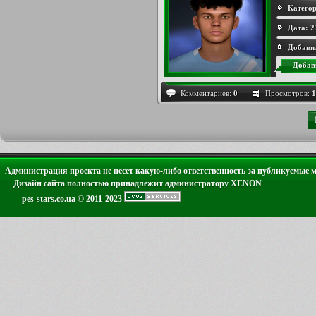
Категор
Дата:
2
Добави
Добав
Комментариев:
0
Просмотров:
1
Администрация проекта не несет какую-либо ответственность за публикуемые 
Дизайн сайта полностью принадлежит администратору XENON
pes-stars.co.ua © 2011-2023