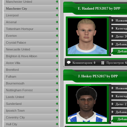
Manchester United
E. Haaland PES2017 by DPP
Manchester City
Liverpool
Назван
Arsenal
Категор
Tottenham Hortspur
Everton
Дата:
2
Crystal Palace
Добави
Newcastle United
Добав
Brighton & Hove Albion
Комментариев:
0
Просмотров:
6
Aston Villa
Brentford
J. Heskey PES2017 by DPP
Fulham
Bournemouth
Назван
Nottingham Forrest
Категор
Leeds United
Sunderland
Дата:
2
Ipswich Town
Добави
Coventry City
Добав
Hull City