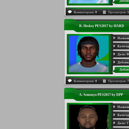
Добав
Комментариев:
0
Просмотров:
1
R. Heskey PES2017 by HARD
Назван
Категор
Дата:
0
Добави
Добав
Комментариев:
0
Просмотров:
7
A. Semenyo PES2017 by DPP
Назван
Категор
Дата:
1