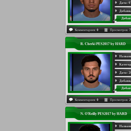
Дата:
0
Добави
Добав
Комментариев:
0
Просмотров:
7
R. Cherki PES2017 by HARD
Назван
Категор
Дата:
2
Добави
Добав
Комментариев:
0
Просмотров:
2
N. O'Reilly PES2017 by HARD
Назван