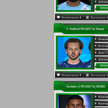
Добави
Добав
Комментариев:
0
Просмотров:
1
J. Trafford PES2017 by Danni
Назван
Категор
Дата:
1
Добави
Добав
Комментариев:
0
Просмотров:
1
Savinho v2 PES2017 by HARD
Назван
Категор