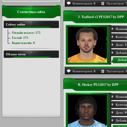
Комментариев:
0
Просмотров:
7
Статистика сайта
J. Trafford v2 PES2017 by DPP
Сейчас online
Назван
Онлайн всього:
175
Категор
Гостей:
175
Користувачів:
0
Дата:
1
Добави
Облако тегов
Добав
Комментариев:
0
Просмотров:
1
R. Heskey PES2017 by DPP
Назван
Категор
Дата:
0
Добави