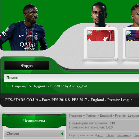
Форум
Например:
V. Tsygankov PES2017 by Andrey_Pol
PES-STARS.CO.UA
»
Faces PES 2016 & PES 2017
»
England - Premier League
Главная
»
Файлы
»
England - Premier League
Чемпионаты
В категории материалов
:
319
Показано материалов
:
1-10
Chelsea
Сортировать по
:
Даті
·
Назві
·
Рейтингу
·
Ко