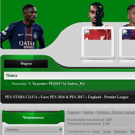
Форум
Например:
V. Tsygankov PES2017 by Andrey_Pol
PES-STARS.CO.UA
»
Faces PES 2016 & PES 2017
»
England - Premier League
Главная
»
Файлы
»
England - Premier League
Чемпионаты
В категории материалов
:
147
Показано материалов
:
1-10
Chelsea
Сортировать по
:
Даті
·
Назві
·
Рейтингу
·
Ко