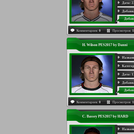
Дата:
2
Добави
Добав
Комментариев:
0
Просмотров:
1
H. Wilson PES2017 by Danni
Назван
Категор
Дата:
1
Добави
Добав
Комментариев:
0
Просмотров:
1
C. Bassey PES2017 by HARD
Назван