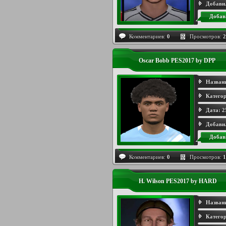
Добави
Добав
Комментариев:
0
Просмотров:
2
Oscar Bobb PES2017 by DPP
Назван
Категор
Дата:
2
Добави
Добав
Комментариев:
0
Просмотров:
1
H. Wilson PES2017 by HARD
Назван
Категор