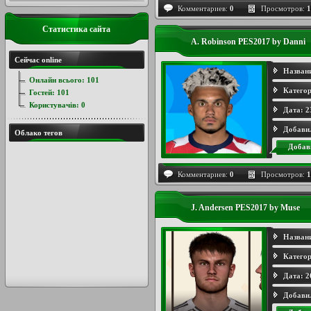
Комментариев:
0
Просмотров:
1
Статистика сайта
A. Robinson PES2017 by Danni
Сейчас online
Назван
Онлайн всього:
101
Категор
Гостей:
101
Користувачів:
0
Дата:
2
Добави
Облако тегов
Добав
Комментариев:
0
Просмотров:
1
J. Andersen PES2017 by Muse
Назван
Категор
Дата:
2
Добави