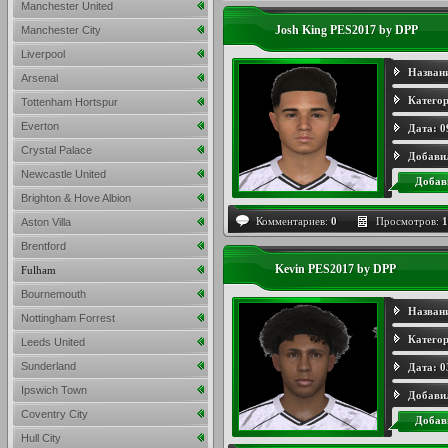
Manchester United
Josh King PES2017 by DPP
Manchester City
Liverpool
Назван
Arsenal
Категор
Tottenham Hortspur
Everton
Дата:
0
Crystal Palace
Добави
Newcastle United
Добав
Brighton & Hove Albion
Комментариев:
0
Просмотров:
1
Aston Villa
Brentford
Kevin PES2017 by DPP
Fulham
Bournemouth
Назван
Nottingham Forrest
Категор
Leeds United
Sunderland
Дата:
0
Ipswich Town
Добави
Coventry City
Добав
Hull City