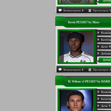
Добав
Комментариев:
0
Просмотров:
1
Kevin PES2017 by Muse
Назван
Категор
Дата:
0
Добави
Добав
Комментариев:
0
Просмотров:
2
H. Wilson v2 PES2017 by HARD
Назван
Категор
Дата:
0