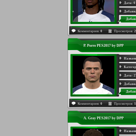
Дата:
0
Добави
Добав
Комментариев:
0
Просмотров:
2
P. Porro PES2017 by DPP
Назван
Категор
Дата:
2
Добави
Добав
Комментариев:
0
Просмотров:
1
A. Gray PES2017 by DPP
Назван