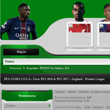
Форум
Например:
V. Tsygankov PES2017 by Andrey_Pol
PES-STARS.CO.UA
»
Faces PES 2016 & PES 2017
»
England - Premier League
Главная
»
Файлы
»
England - Premier League
Чемпионаты
В категории материалов
:
243
Показано материалов
:
1-10
Chelsea
Сортировать по
:
Даті
·
Назві
·
Рейтингу
·
Ко