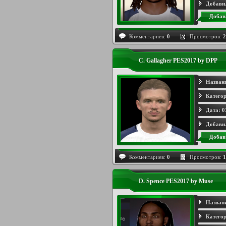
Добави
Добав
Комментариев:
0
Просмотров:
2
C. Gallagher PES2017 by DPP
Назван
Категор
Дата:
0
Добави
Добав
Комментариев:
0
Просмотров:
1
D. Spence PES2017 by Muse
Назван
Категор