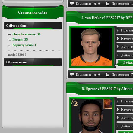
Комментариев:
0
Просмотров:
1
Статистика сайта
J. van Hecke v2 PES2017 by DPP
Сейчас online
Назван
Онлайн всього:
36
Категор
Гостей:
35
Користувачів:
1
Дата:
1
medo222012
Добави
Облако тегов
Добав
Комментариев:
0
Просмотров:
7
D. Spence v2 PES2017 by Africa
Назван
Категор
Дата:
2
Добави