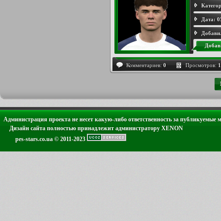
Категор
Дата:
0
Добави
Добав
Комментариев:
0
Просмотров:
1
Администрация проекта не несет какую-либо ответственность за публикуемые 
Дизайн сайта полностью принадлежит администратору XENON
pes-stars.co.ua © 2011-2023