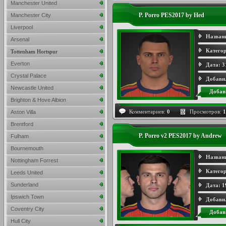
Manchester United
P. Porro PES2017 by Hed
Manchester City
Liverpool
Назван
Arsenal
Категор
Tottenham Hortspur
Everton
Дата:
3
Crystal Palace
Добави
Newcastle United
Добав
Brighton & Hove Albion
Комментариев:
0
Просмотров:
1
Aston Villa
Brentford
P. Porro v2 PES2017 by Andrew
Fulham
Bournemouth
Назван
Nottingham Forrest
Категор
Leeds United
Sunderland
Дата:
1
Ipswich Town
Добави
Coventry City
Добав
Hull City