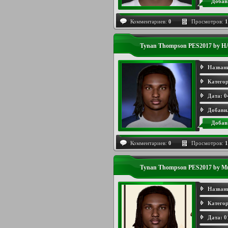
Добав
Комментариев:
0
Просмотров:
1
Tynan Thompson PES2017 by 
Назван
Категор
Дата:
0
Добави
Добав
Комментариев:
0
Просмотров:
1
Tynan Thompson PES2017 by M
Назван
Категор
Дата:
0