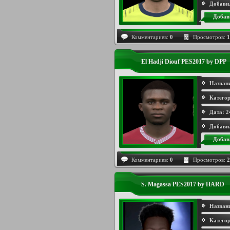
Добави
Добав
Комментариев:
0
Просмотров:
1
El Hadji Diouf PES2017 by DPP
Назван
Категор
Дата:
2
Добави
Добав
Комментариев:
0
Просмотров:
2
S. Magassa PES2017 by HARD
Назван
Категор