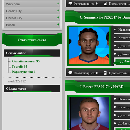
Комментариев:
0
Просмотров:
1
Wrexham
Cardiff City
C. Summerville PES2017 by Dan
Lincoln City
Bolton
Назван
Категор
Статистика сайта
Дата:
2
Сейчас online
Добави
Онлайн всього:
95
Добав
Гостей:
94
Користувачів:
1
Комментариев:
0
Просмотров:
1
medo222012
J. Bowen PES2017 by HARD
Облако тегов
Назван
Категор
Дата:
2
Добави