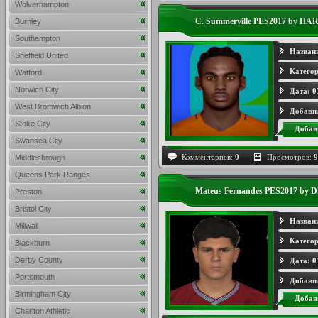
Wolverhampton
C. Summerville PES2017 by HA
Burnley
Southampton
Назван
Sheffield United
Категор
Watford
Norwich City
Дата:
0
West Bromwich Albion
Добави
Stoke City
Добав
Swansea City
Комментариев:
0
Просмотров:
9
Middlesbrough
Queens Park Ranges
Mateus Fernandes PES2017 by 
Preston
Bristol City
Назван
Millwall
Категор
Blackburn
Derby County
Дата:
0
Portsmouth
Добави
Birmingham City
Добав
Charlton Athletic