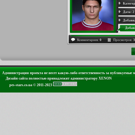
Категор
Дата:
2
Добави
Добав
Комментариев:
0
Просмотров:
3
Администрация проекта не несет какую-либо ответственность за публикуемые 
Дизайн сайта полностью принадлежит администратору XENON
pes-stars.co.ua © 2011-2023