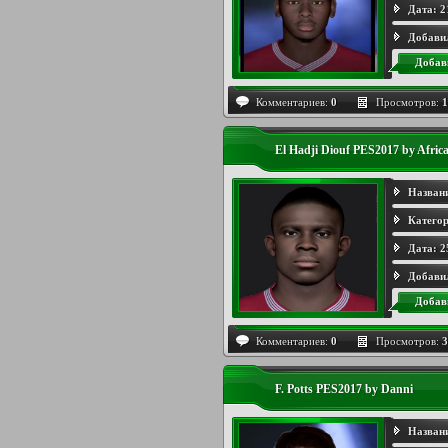
Дата:
2
Добави
Добав
Комментариев:
0
Просмотров:
1
El Hadji Diouf PES2017 by Afric
Назван
Категор
Дата:
2
Добави
Добав
Комментариев:
0
Просмотров:
3
F. Potts PES2017 by Danni
Назван