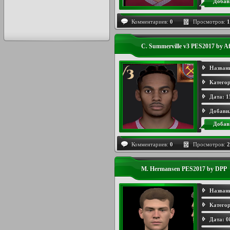
Добав
Комментариев:
0
Просмотров:
1
C. Summerville v3 PES2017 by A
Назван
Категор
Дата:
1
Добави
Добав
Комментариев:
0
Просмотров:
2
M. Hermansen PES2017 by DPP
Назван
Категор
Дата:
0