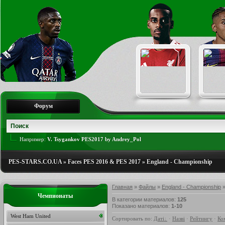
Форум
Например:
V. Tsygankov PES2017 by Andrey_Pol
PES-STARS.CO.UA
»
Faces PES 2016 & PES 2017
»
England - Championship
Главная
»
Файлы
»
England - Championship
»
Чемпионаты
В категории материалов
:
125
Показано материалов
:
1-10
West Ham United
Сортировать по
:
Даті
·
Назві
·
Рейтингу
·
Ко