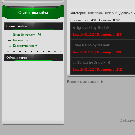
Статистика сайта
Категория
:
Tottenham Hortspur
|
Добавил
:
Просмотров
:
431
|
Рейтинг
:
0.0
/
0
Сейчас online
A. Ignovski by Rednik
Онлайн всього:
56
Дата: 14.05.2015 | Просмотров: 2184
Гостей:
56
Joao Paulo by Memer
Користувачів:
0
Дата: 17.02.2016 | Просмотров: 2495
Облако тегов
J. Durica by Znovik_S
Дата: 24.05.2015 | Просмотров: 2420
Всего комментариев
:
0
Добавлять