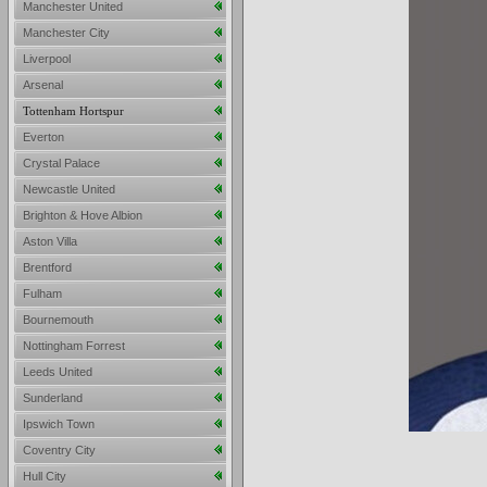
Manchester United
Manchester City
Liverpool
Arsenal
Tottenham Hortspur
Everton
Crystal Palace
Newcastle United
Brighton & Hove Albion
Aston Villa
Brentford
Fulham
Bournemouth
Nottingham Forrest
Leeds United
Sunderland
Ipswich Town
Coventry City
Hull City