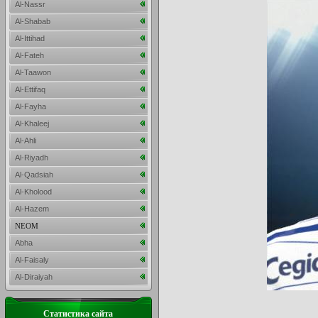
Al-Nassr
Al-Shabab
Al-Ittihad
Al-Fateh
Al-Taawon
Al-Ettifaq
Al-Fayha
Al-Khaleej
Al-Ahli
Al-Riyadh
Al-Qadsiah
Al-Kholood
Al-Hazem
NEOM
Abha
Al-Faisaly
Al-Diraiyah
Статистика сайта