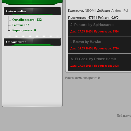
Категория
:
NEOM
|
Добавил
:
Andrey_Pol
Сейчас online
Просмотров
:
4754
|
Рейтинг
:
0.0
/
0
Онлайн всього:
132
J. Pastore by Spiritusanto
Гостей:
132
Користувачів:
0
Дата: 27.05.2015 | Просмотров: 3526
I. Brown by Hawke
Облако тегов
Дата: 16.05.2015 | Просмотров: 3780
A. El Ghazi by Prince Hamiz
Дата: 17.08.2016 | Просмотров: 2808
Всего комментариев
:
0
Добавлять