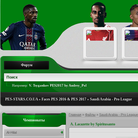
Форум
Например:
V. Tsygankov PES2017 by Andrey_Pol
PES-STARS.CO.UA
»
Faces PES 2016 & PES 2017
»
Saudi Arabia - Pro League
Главная
»
Файлы
»
Saudi Arabia - Pro League
Чемпионаты
A. Lacazette by Spiritusanto
Al-Hilal