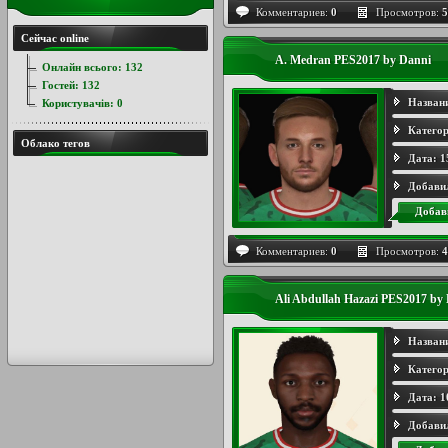
Комментариев:
0
Просмотров:
5
Сейчас online
A. Medran PES2017 by Danni
Онлайн всього:
132
Гостей:
132
Назван
Користувачів:
0
Категор
Облако тегов
Дата:
1
Добави
Добав
Комментариев:
0
Просмотров:
4
Ali Abdullah Hazazi PES2017 by
Назван
Категор
Дата:
1
Добави