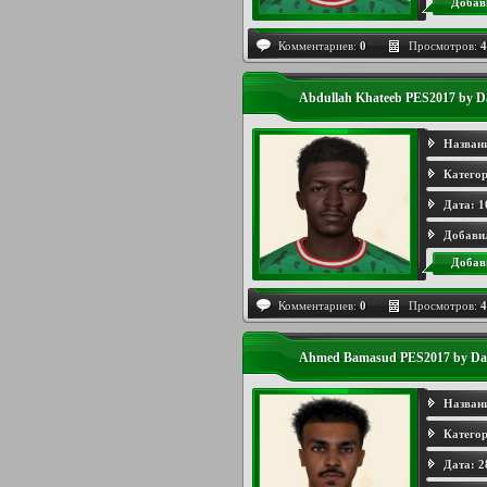
Добав
Комментариев:
0
Просмотров:
4
Abdullah Khateeb PES2017 by D
Назван
Категор
Дата:
1
Добави
Добав
Комментариев:
0
Просмотров:
4
Ahmed Bamasud PES2017 by Da
Назван
Категор
Дата:
2