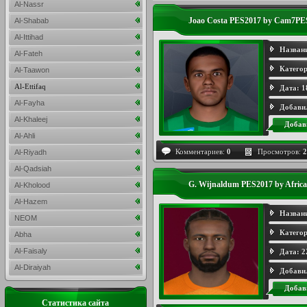
Al-Nassr
Joao Costa PES2017 by Cam7PE
Al-Shabab
Al-Ittihad
Назван
Al-Fateh
Категор
Al-Taawon
Al-Ettifaq
Дата:
1
Al-Fayha
Добави
Al-Khaleej
Добав
Al-Ahli
Комментариев:
0
Просмотров:
2
Al-Riyadh
Al-Qadsiah
G. Wijnaldum PES2017 by Afric
Al-Kholood
Al-Hazem
Назван
NEOM
Категор
Abha
Al-Faisaly
Дата:
2
Al-Diraiyah
Добави
Добав
Статистика сайта