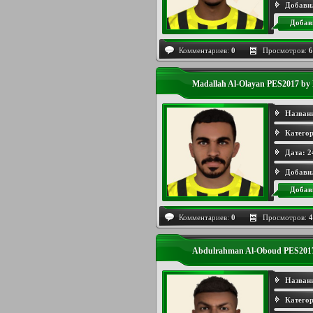
Добави
Добав
Комментариев:
0
Просмотров:
6
Madallah Al-Olayan PES2017 by
Назван
Категор
Дата:
2
Добави
Добав
Комментариев:
0
Просмотров:
4
Abdulrahman Al-Oboud PES2017
Назван
Категор