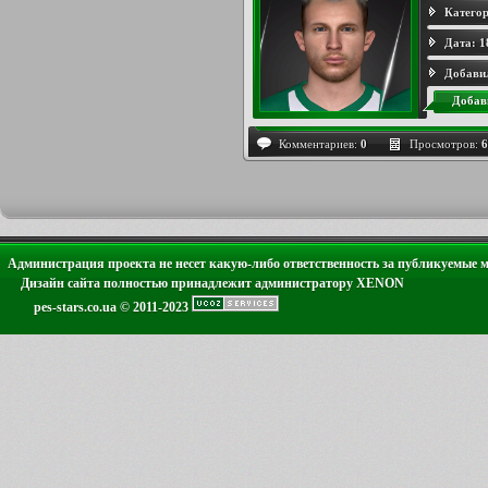
Категор
Дата:
1
Добави
Добав
Комментариев:
0
Просмотров:
6
Администрация проекта не несет какую-либо ответственность за публикуемые 
Дизайн сайта полностью принадлежит администратору XENON
pes-stars.co.ua © 2011-2023