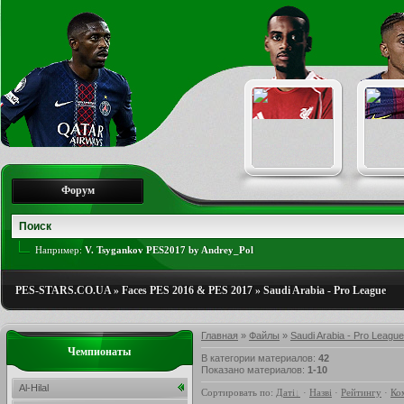
Форум
Например:
V. Tsygankov PES2017 by Andrey_Pol
PES-STARS.CO.UA
»
Faces PES 2016 & PES 2017
»
Saudi Arabia - Pro League
Главная
»
Файлы
»
Saudi Arabia - Pro League
Чемпионаты
В категории материалов
:
42
Показано материалов
:
1-10
Al-Hilal
Сортировать по
:
Даті
·
Назві
·
Рейтингу
·
Ко