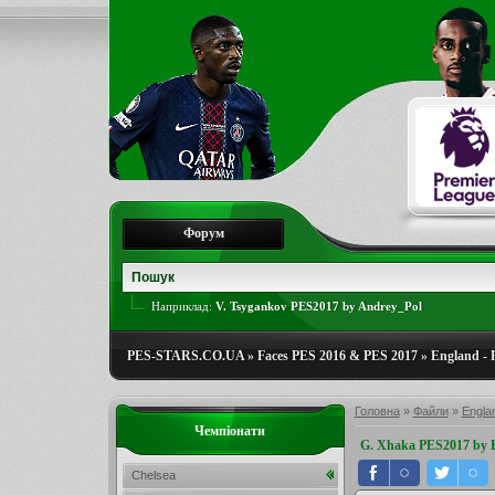
Форум
Наприклад:
V. Tsygankov PES2017 by Andrey_Pol
PES-STARS.CO.UA
»
Faces PES 2016 & PES 2017
»
England - 
Головна
»
Файли
»
Engla
Чемпіонати
G. Xhaka PES2017 by 
Chelsea