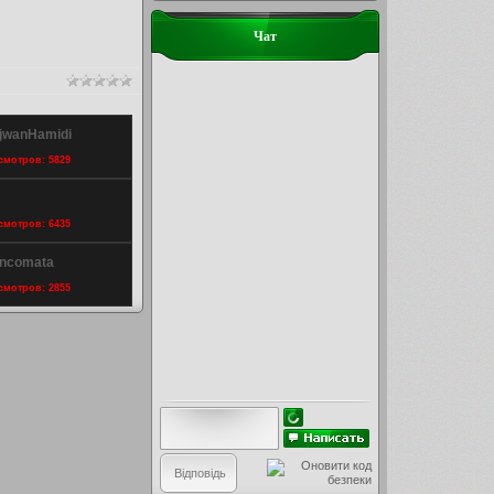
Чат
ajwanHamidi
осмотров: 5829
осмотров: 6435
ancomata
осмотров: 2855