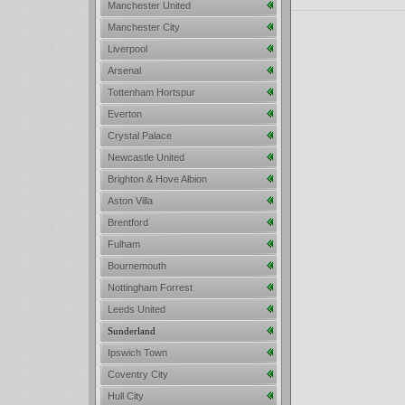
Manchester United
Manchester City
Liverpool
Arsenal
Tottenham Hortspur
Everton
Crystal Palace
Newcastle United
Brighton & Hove Albion
Aston Villa
Brentford
Fulham
Bournemouth
Nottingham Forrest
Leeds United
Sunderland
Ipswich Town
Coventry City
Hull City