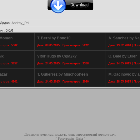
Додав
:
Andrey_Pol
инг
:
0.0
/
0
 Momen
T. Berni by Bono10
A. Sanchez by N
мотров: 5962
Дата: 08.05.2015 | Просмотров: 5242
Дата: 13.02.2016 | Пр
ik
Vitor Hugo by CgM2k7
G. Bale by Euler
мотров: 3657
Дата: 24.05.2015 | Просмотров: 3398
Дата: 24.05.2015 | Пр
lazar
T. Gutierrez by MinchoSheen
M. Gacinovic by 
мотров: 4901
Дата: 24.05.2015 | Просмотров: 2930
Дата: 28.05.2015 | Пр
Додавати коментарі можуть лише зареєстровані користувачі.
[
Реєстрація
|
Вхід
]