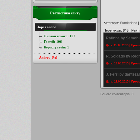
Статистика сайту
Категорія
:
Sunderland
|
Зараз online
Переглядів
:
845
|
Рейт
Онлайн всього:
107
Rafinha by Sameh
Гостей:
106
Дата: 25.05.2015 | Прос
Користувачів:
1
R. Soldado by Redn
Andrey_Pol
Дата: 19.05.2015 | Прос
J. Ferri by danteza
Дата: 13.05.2015 | Прос
Всього коментарів
:
0