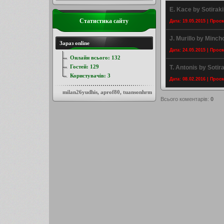
E. Kace by Sotiraki
Статистика сайту
Дата: 19.05.2015 | Прос
J. Murillo by Minc
Зараз online
Дата: 24.05.2015 | Прос
Онлайн всього:
132
Гостей:
129
T. Antonis by Sotir
Користувачів:
3
Дата: 08.02.2016 | Прос
milan26yudhis
,
aprof80
,
tuansonhrm
Всього коментарів
:
0