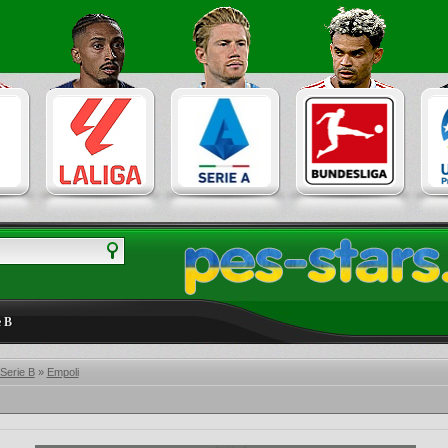
e B
 Serie B
»
Empoli