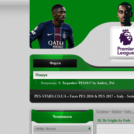
Форум
Наприклад:
V. Tsygankov PES2017 by Andrey_Pol
PES-STARS.CO.UA
»
Faces PES 2016 & PES 2017
»
Italy - Seri
Головна
»
Файли
»
Italy -
Чемпіонати
M. De Sciglio by Fede
Hellas Verona