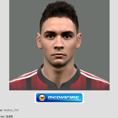
ав
:
Andrey_Pol
тинг
:
0.0
/
0