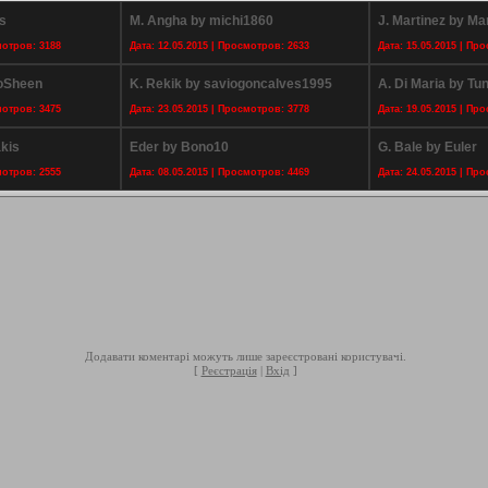
s
M. Angha by michi1860
J. Martinez by M
мотров: 3188
Дата: 12.05.2015 | Просмотров: 2633
Дата: 15.05.2015 | Пр
hoSheen
K. Rekik by saviogoncalves1995
A. Di Maria by Tun
мотров: 3475
Дата: 23.05.2015 | Просмотров: 3778
Дата: 19.05.2015 | Пр
akis
Eder by Bono10
G. Bale by Euler
мотров: 2555
Дата: 08.05.2015 | Просмотров: 4469
Дата: 24.05.2015 | Пр
Додавати коментарі можуть лише зареєстровані користувачі.
[
Реєстрація
|
Вхід
]