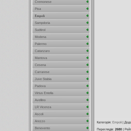
Cremonese
Pisa
Empoli
Sampdoria
Sudtirol
Modena
Palermo
Catanzaro
Mantova
Cesena
Carrarese
Juve Stabia
Padova
Virtus Entella
Avellino
LR Vicenza
Ascoli
Arezzo
Категорія
:
Empoli
|
Дод
Benevento
Переглядів
:
2680
|
Рей