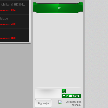
arioMilan & HD3011
Чат
осмотров: 6804
izizou
осмотров: 5750
осмотров: 6438