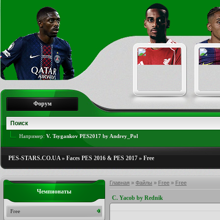
Форум
Например:
V. Tsygankov PES2017 by Andrey_Pol
PES-STARS.CO.UA
»
Faces PES 2016 & PES 2017
»
Free
Главная
»
Файлы
»
Free
»
Free
Чемпионаты
C. Yacob by Rednik
Free