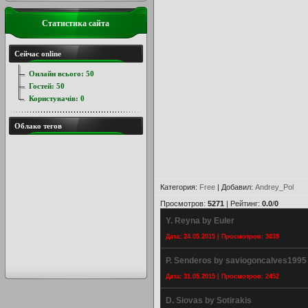
Статистика сайта
Сейчас online
Онлайн всього:
50
Гостей:
50
Користувачів:
0
Облако тегов
Категория
:
Free
|
Добавил
:
Andrey_Pol
Просмотров
:
5271
|
Рейтинг
:
0.0
/
0
Y. Reyna by Euler
Дата: 24.05.2015 | Просмотров: 3039
P. Senderos by saviogoncalves1995
Дата: 31.05.2015 | Просмотров: 2452
D. Siovas by Sotirakis