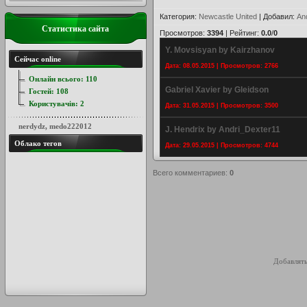
Категория
:
Newcastle United
|
Добавил
:
An
Статистика сайта
Просмотров
:
3394
|
Рейтинг
:
0.0
/
0
Y. Movsisyan by Kairzhanov
Сейчас online
Дата: 08.05.2015 | Просмотров: 2766
Онлайн всього:
110
Gabriel Xavier by Gleidson
Гостей:
108
Користувачів:
2
Дата: 31.05.2015 | Просмотров: 3500
nerdydz
,
medo222012
J. Hendrix by Andri_Dexter11
Облако тегов
Дата: 29.05.2015 | Просмотров: 4744
Всего комментариев
:
0
Добавлять