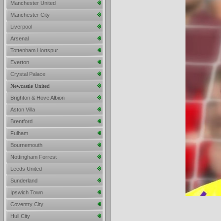
Manchester United
Manchester City
Liverpool
Arsenal
Tottenham Hortspur
Everton
Crystal Palace
Newcastle United
Brighton & Hove Albion
Aston Villa
Brentford
Fulham
Bournemouth
Nottingham Forrest
Leeds United
Sunderland
Ipswich Town
Coventry City
Hull City