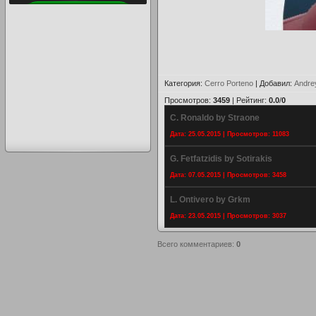
Категория
:
Cerro Porteno
|
Добавил
:
Andre
Просмотров
:
3459
|
Рейтинг
:
0.0
/
0
C. Ronaldo by Straone
Дата: 25.05.2015 | Просмотров: 11083
G. Fetfatzidis by Sotirakis
Дата: 07.05.2015 | Просмотров: 3458
L. Ontivero by Grkm
Дата: 23.05.2015 | Просмотров: 3037
Всего комментариев
:
0