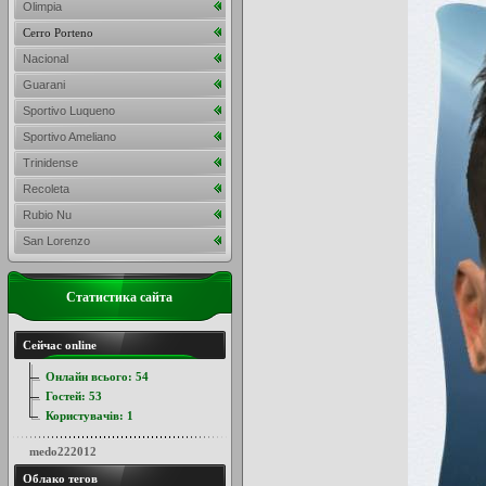
Olimpia
Cerro Porteno
Nacional
Guarani
Sportivo Luqueno
Sportivo Ameliano
Trinidense
Recoleta
Rubio Nu
San Lorenzo
Статистика сайта
Сейчас online
Онлайн всього:
54
Гостей:
53
Користувачів:
1
medo222012
Облако тегов