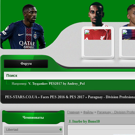
Форум
Например:
V. Tsygankov PES2017 by Andrey_Pol
PES-STARS.CO.UA
»
Faces PES 2016 & PES 2017
»
Paraguay - Division Profesiona
Главная
»
Файлы
»
Paraguay - Division Profe
Чемпионаты
J. Iturbe by Bono10
Libertad