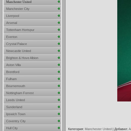
Manchester United
Manchester City
Liverpool
Arsenal
Tottenham Hortspur
Everton
Crystal Palace
Newcastle United
Brighton & Hove Albion
Aston Villa
Brentford
Fulham
Bournemouth
Nottingham Forrest
Leeds United
Sunderland
Ipswich Town
Coventry City
Hull City
Категория
:
Manchester United
|
Добавил
:
A