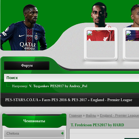
Форум
Например:
V. Tsygankov PES2017 by Andrey_Pol
PES-STARS.CO.UA
»
Faces PES 2016 & PES 2017
»
England - Premier League
Главная
»
Файлы
»
England - Premier League
Чемпионаты
T. Fredricson PES2017 by HARD
Chelsea