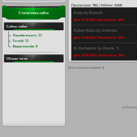
Просмотров
:
761
|
Рейтинг
:
0.0
/
0
Статистика сайта
Dodo by Bono10
Дата: 11.05.2015 | Просмотров: 2976
Сейчас online
Ruben Botta by Andrews
Онлайн всього:
53
Дата: 02.06.2015 | Просмотров: 2693
Гостей:
53
Користувачів:
0
M. Bartulovic by Znovik_S
Дата: 29.05.2015 | Просмотров: 2918
Облако тегов
Всего комментариев
:
0
Добавлять