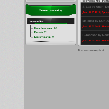
Переглядів
:
789
|
Рейт
S. Lex by Andri_De
Статистика сайту
Дата: 11.05.2015 | Прос
Malouda by GOND
Зараз online
Дата: 19.02.2016 | Прос
Онлайн всього:
62
Гостей:
62
F. Johnson by Redn
Користувачів:
0
Дата: 24.05.2015 | Прос
Всього коментарів
:
0