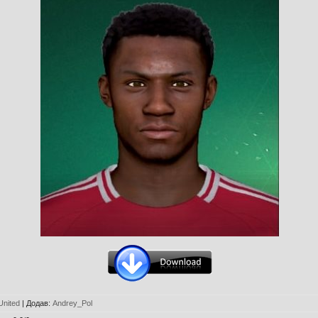
United
|
Додав
:
Andrey_Pol