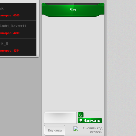
ik
Чат
осмотров: 6300
 Andri_Dexter11
осмотров: 4499
vik_S
осмотров: 4254