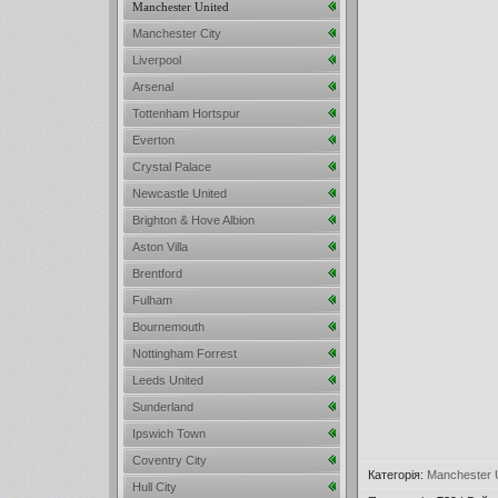
Manchester United
Manchester City
Liverpool
Arsenal
Tottenham Hortspur
Everton
Crystal Palace
Newcastle United
Brighton & Hove Albion
Aston Villa
Brentford
Fulham
Bournemouth
Nottingham Forrest
Leeds United
Sunderland
Ipswich Town
Coventry City
Категорія
:
Manchester 
Hull City