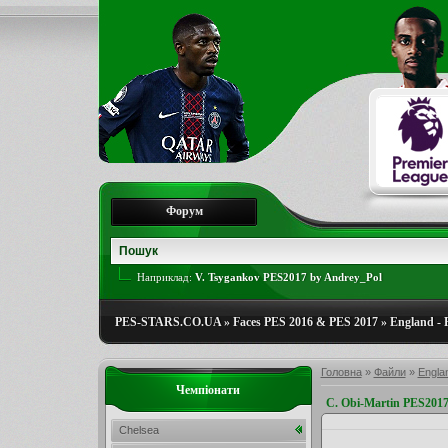
Форум
Наприклад:
V. Tsygankov PES2017 by Andrey_Pol
PES-STARS.CO.UA
»
Faces PES 2016 & PES 2017
»
England - 
Головна
»
Файли
»
Engla
Чемпіонати
C. Obi-Martin PES20
Chelsea