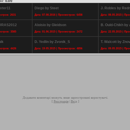
инг
:
0.0
/
0
xter11
Diego by Steet
J. Robles by Redn
мотров: 2631
Дата: 07.08.2016 | Просмотров: 6458
Дата: 08.05.2015 | Пр
URAS2012
Aloisio by Gleidson
B. Ould-Chikh by
мотров: 3585
Дата: 01.06.2015 | Просмотров: 2472
Дата: 22.05.2015 | Пр
ik
D. Yedlin by Zvonik_S
T. Walcott by Zno
мотров: 4426
Дата: 19.05.2015 | Просмотров: 4856
Дата: 09.05.2015 | Пр
Додавати коментарі можуть лише зареєстровані користувачі.
[
Реєстрація
|
Вхід
]