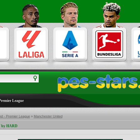
Premier League
nd - Premier League
»
Manchester United
17 by HARD