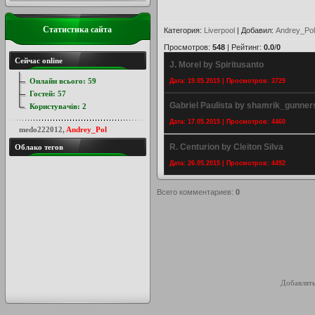
Статистика сайта
Категория
:
Liverpool
|
Добавил
:
Andrey_Pol
Просмотров
:
548
|
Рейтинг
:
0.0
/
0
Сейчас online
J. Morel by Spiritusanto
Онлайн всього:
59
Дата: 19.05.2015 | Просмотров: 3729
Гостей:
57
Gabriel Paulista by shamrik_gunner
Користувачів:
2
Дата: 17.05.2015 | Просмотров: 4460
medo222012
,
Andrey_Pol
R. Centurion by Cleiton Silva
Облако тегов
Дата: 26.05.2015 | Просмотров: 4492
Всего комментариев
:
0
Добавлять