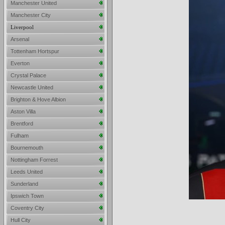
Manchester United
Manchester City
Liverpool
Arsenal
Tottenham Hortspur
Everton
Crystal Palace
Newcastle United
Brighton & Hove Albion
Aston Villa
Brentford
Fulham
Bournemouth
Nottingham Forrest
Leeds United
Sunderland
Ipswich Town
Coventry City
Hull City