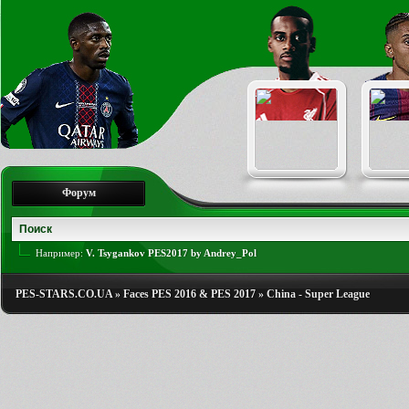
Форум
Например:
V. Tsygankov PES2017 by Andrey_Pol
PES-STARS.CO.UA
»
Faces PES 2016 & PES 2017
»
China - Super League