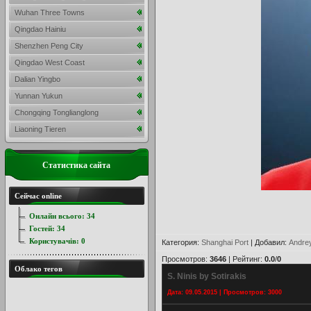
Wuhan Three Towns
Qingdao Hainiu
Shenzhen Peng City
Qingdao West Coast
Dalian Yingbo
Yunnan Yukun
Chongqing Tonglianglong
Liaoning Tieren
Статистика сайта
Сейчас online
Онлайн всього:
34
Гостей:
34
Користувачів:
0
Категория
:
Shanghai Port
|
Добавил
:
Andre
Просмотров
:
3646
|
Рейтинг
:
0.0
/
0
Облако тегов
S. Ninis by Sotirakis
Дата: 09.05.2015 | Просмотров: 3000