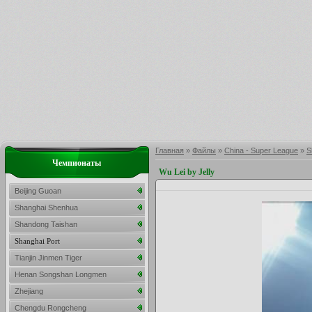
Главная
»
Файлы
»
China - Super League
»
S
Чемпионаты
Wu Lei by Jelly
Beijing Guoan
Shanghai Shenhua
Shandong Taishan
Shanghai Port
Tianjin Jinmen Tiger
Henan Songshan Longmen
Zhejiang
Chengdu Rongcheng