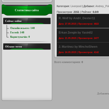
Категория
:
Liverpool
|
Добавил
:
Andrey_Pol
Статистика сайта
Просмотров
:
2151
|
Рейтинг
:
0.0
/
0
R. Wolf by Andri_Dexter11
Сейчас online
Дата: 27.05.2015 | Просмотров: 4822
Онлайн всього:
148
Гостей:
148
Erkan Zengin by Yasin02
Користувачів:
0
Дата: 21.05.2015 | Просмотров: 2477
Облако тегов
J. Martinez by MinchoSheen
Дата: 24.05.2015 | Просмотров: 4142
Всего комментариев
:
0
Добавлять