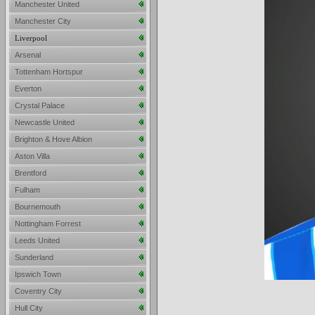
Manchester United
Manchester City
Liverpool
Arsenal
Tottenham Hortspur
Everton
Crystal Palace
Newcastle United
Brighton & Hove Albion
Aston Villa
Brentford
Fulham
Bournemouth
Nottingham Forrest
Leeds United
Sunderland
Ipswich Town
Coventry City
Hull City