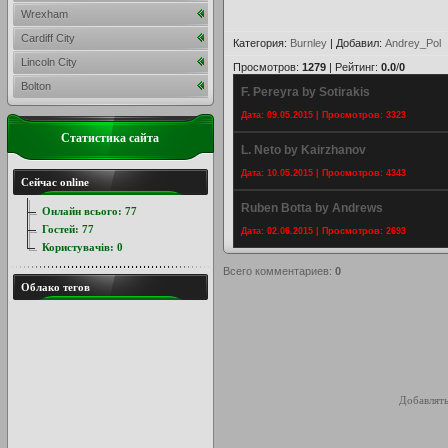
Wrexham
Cardiff City
Категория
:
Burnley
|
Добавил
:
Andrey_Pol
Lincoln City
Просмотров
:
1279
|
Рейтинг
:
0.0
/
0
Bolton
F. Pereyra by Sotirakis
Дата: 09.05.2015 | Просмотров: 3323
Статистика сайта
L. Neto by Kairzhanov
Дата: 10.05.2015 | Просмотров: 4343
Сейчас online
Ruben Botta by Andrews
Онлайн всього:
77
Гостей:
77
Дата: 02.06.2015 | Просмотров: 2693
Користувачів:
0
Всего комментариев
:
0
Облако тегов
Добавлять