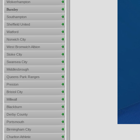
Wolverhampton
Burnley
Southampton
Sheffield United
Watford
Norwich City
West Bromwich Albion
Stoke City
Swansea City
Middlesbrough
Queens Park Ranges
Preston
Bristol City
Millwall
Blackburn
Derby County
Portsmouth
Birmingham City
Charlton Athletic