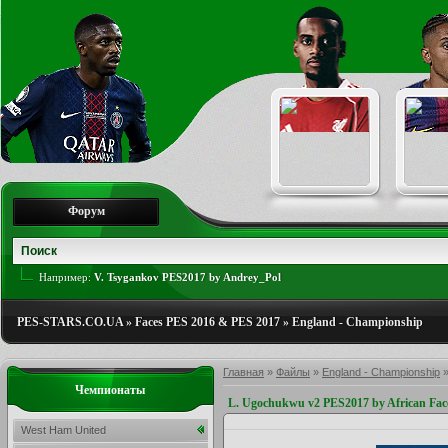
Форум
Например:
V. Tsygankov PES2017 by Andrey_Pol
PES-STARS.CO.UA
»
Faces PES 2016 & PES 2017
»
England - Championship
Главная
»
Файлы
»
England - Championship
Чемпионаты
L. Ugochukwu v2 PES2017 by African Fa
West Ham United