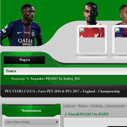
Форум
Например:
V. Tsygankov PES2017 by Andrey_Pol
PES-STARS.CO.UA
»
Faces PES 2016 & PES 2017
»
England - Championship
Главная
»
Файлы
»
England - Championship
Чемпионаты
J. Worrall PES2017 by HARD
West Ham United