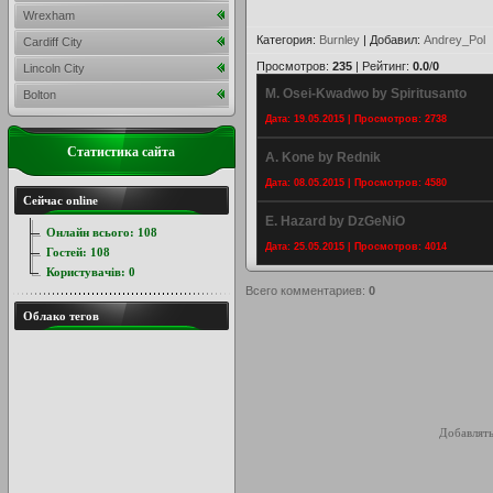
Wrexham
Категория
:
Burnley
|
Добавил
:
Andrey_Pol
Cardiff City
Просмотров
:
235
|
Рейтинг
:
0.0
/
0
Lincoln City
M. Osei-Kwadwo by Spiritusanto
Bolton
Дата: 19.05.2015 | Просмотров: 2738
Статистика сайта
A. Kone by Rednik
Дата: 08.05.2015 | Просмотров: 4580
Сейчас online
E. Hazard by DzGeNiO
Онлайн всього:
108
Дата: 25.05.2015 | Просмотров: 4014
Гостей:
108
Користувачів:
0
Всего комментариев
:
0
Облако тегов
Добавлять