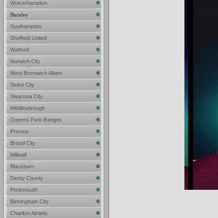
Wolverhampton
Burnley
Southampton
Sheffield United
Watford
Norwich City
West Bromwich Albion
Stoke City
Swansea City
Middlesbrough
Queens Park Ranges
Preston
Bristol City
Millwall
Blackburn
Derby County
Portsmouth
Birmingham City
Charlton Athletic