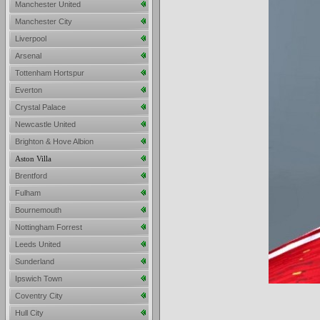
Manchester United
Manchester City
Liverpool
Arsenal
Tottenham Hortspur
Everton
Crystal Palace
Newcastle United
Brighton & Hove Albion
Aston Villa
Brentford
Fulham
Bournemouth
Nottingham Forrest
Leeds United
Sunderland
Ipswich Town
Coventry City
Hull City