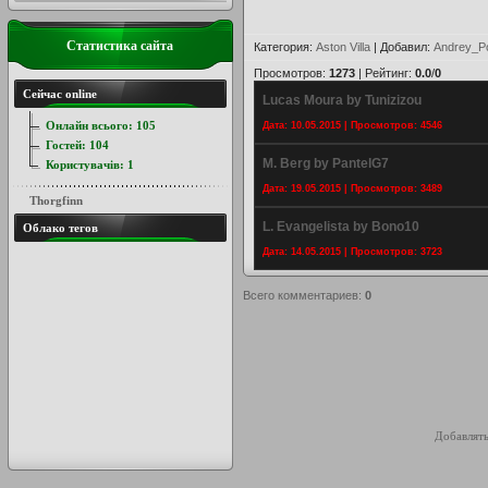
Статистика сайта
Категория
:
Aston Villa
|
Добавил
:
Andrey_P
Просмотров
:
1273
|
Рейтинг
:
0.0
/
0
Сейчас online
Lucas Moura by Tunizizou
Онлайн всього:
105
Дата: 10.05.2015 | Просмотров: 4546
Гостей:
104
M. Berg by PantelG7
Користувачів:
1
Дата: 19.05.2015 | Просмотров: 3489
Thorgfinn
L. Evangelista by Bono10
Облако тегов
Дата: 14.05.2015 | Просмотров: 3723
Всего комментариев
:
0
Добавлять